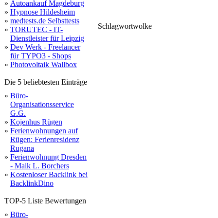
»
Autoankauf Magdeburg
»
Hypnose Hildesheim
»
medtests.de Selbsttests
Schlagwortwolke
»
TORUTEC - IT-
gü
webspace
symbols
numbers
mystery
wheel
Dienstleister für Leipzig
domains
»
Dev Werk - Freelancer
für TYPO3 - Shops
»
Photovoltaik Wallbox
Die 5 beliebtesten Einträge
»
Büro-
Organisationsservice
G.G.
»
Kojenhus Rügen
»
Ferienwohnungen auf
Rügen: Ferienresidenz
Rugana
»
Ferienwohnung Dresden
- Maik L. Borchers
»
Kostenloser Backlink bei
BacklinkDino
TOP-5 Liste Bewertungen
»
Büro-