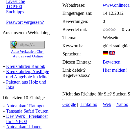
Livesuche
Webadresse:
www.onlineca
TOP100
Suchtipps
Eingetragen am:
14.12.2012
Bewertungen:
0
Passwort vergessen?
Bewertet mit:
0 von
Aus unserem Webkatalog
Thema:
Webseite
Keywords:
glücksrad glüc
Auto Verkaufen Gbr -
Sprachen:
Autoankauf Online
Diesen Eintrag:
Bewerten
»
Kreuzfahrten Karibik
Link defekt?
Hier melden!
»
Kreuzfahrten, Ausflüge
Regelverstoss?
und Angebote im Mittel
»
Paletten aus Holz und
Inka
Nicht das Richtige für Sie? Suchen Si
Die letzten 10 Einträge
Google
|
Linkdino
|
Web
|
Yahoo
»
Autoankauf Ratingen
»
Tansania Safari Touren
»
Dev Werk - Freelancer
für TYPO3
»
Autoankauf Plauen