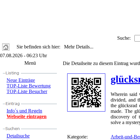
Suche:
Sie befinden sich hier: Mehr Details...
07.08.2026 - 06:23 Uhr
Menü
Die Detailseite zu diesem Eintrag wurd
glücks
Neue Einträge
TOP-Liste Bewertung
TOP-Liste Besucher
Wherein said w
divided, and t
the glücksrad 
Info´s und Regeln
made. The glü
Webseite eintragen
discovery of 
solve a myster
Detailsuche
Kategorie:
Arbeit-und-Be