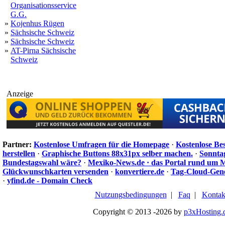
Organisationsservice
G.G.
»
Kojenhus Rügen
»
Sächsische Schweiz
»
Sächsische Schweiz
»
AT-Pirna Sächsische
Schweiz
Anzeige
Partner:
Kostenlose Umfragen für die Homepage
·
Kostenlose Be
herstellen
·
Graphische Buttons 88x31px selber machen.
·
Sonnta
Bundestagswahl wäre?
·
Mexiko-News.de · das Portal rund um 
Glückwunschkarten versenden
·
konvertiere.de
·
Tag-Cloud-Gen
·
yfind.de - Domain Check
Nutzungsbedingungen
|
Faq
|
Kontak
Copyright © 2013 -2026 by
p3xHosting.