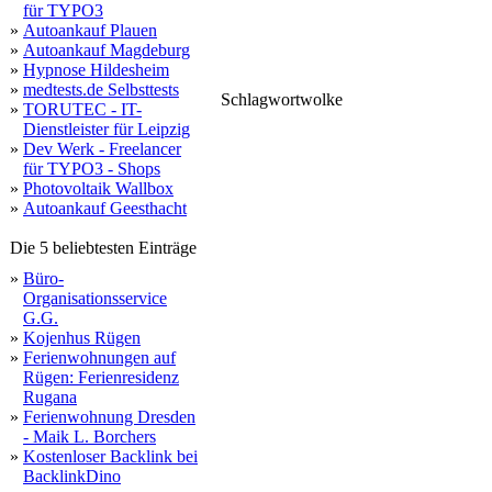
für TYPO3
»
Autoankauf Plauen
»
Autoankauf Magdeburg
»
Hypnose Hildesheim
»
medtests.de Selbsttests
do
Schlagwortwolke
»
TORUTEC - IT-
transip
door
start
that
domein
scheibenwascha
from
eigen
waschwasserpumpen
check
privacy
Dienstleister für Leipzig
pumpe
star
»
Dev Werk - Freelancer
für TYPO3 - Shops
»
Photovoltaik Wallbox
»
Autoankauf Geesthacht
Die 5 beliebtesten Einträge
»
Büro-
Organisationsservice
G.G.
»
Kojenhus Rügen
»
Ferienwohnungen auf
Rügen: Ferienresidenz
Rugana
»
Ferienwohnung Dresden
- Maik L. Borchers
»
Kostenloser Backlink bei
BacklinkDino