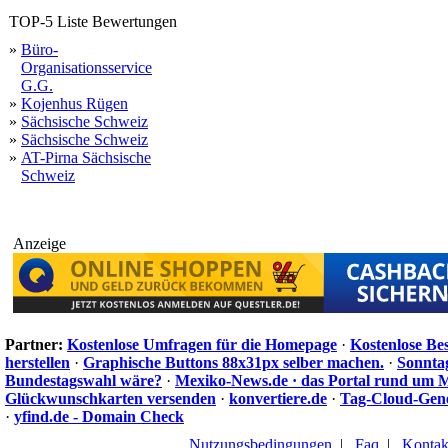
TOP-5 Liste Bewertungen
»
Büro-
Organisationsservice
G.G.
»
Kojenhus Rügen
»
Sächsische Schweiz
»
Sächsische Schweiz
»
AT-Pirna Sächsische
Schweiz
Anzeige
Partner:
Kostenlose Umfragen für die Homepage
·
Kostenlose Be
herstellen
·
Graphische Buttons 88x31px selber machen.
·
Sonnta
Bundestagswahl wäre?
·
Mexiko-News.de · das Portal rund um 
Glückwunschkarten versenden
·
konvertiere.de
·
Tag-Cloud-Gen
·
yfind.de - Domain Check
Nutzungsbedingungen
|
Faq
|
Kontak