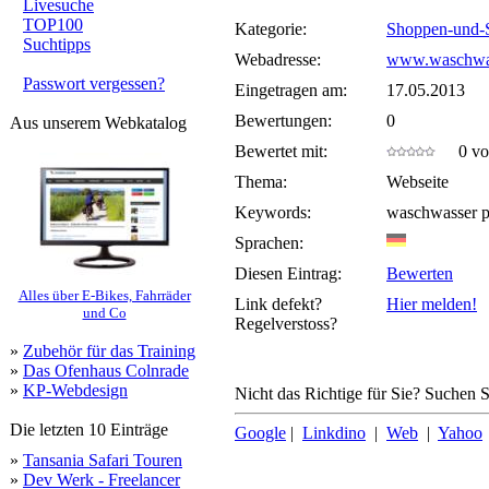
Livesuche
TOP100
Kategorie:
Shoppen-und-
Suchtipps
Webadresse:
www.waschwa
Passwort vergessen?
Eingetragen am:
17.05.2013
Bewertungen:
0
Aus unserem Webkatalog
Bewertet mit:
0 von
Thema:
Webseite
Keywords:
waschwasser 
Sprachen:
Diesen Eintrag:
Bewerten
Alles über E-Bikes, Fahrräder
Link defekt?
Hier melden!
und Co
Regelverstoss?
»
Zubehör für das Training
»
Das Ofenhaus Colnrade
»
KP-Webdesign
Nicht das Richtige für Sie? Suchen Si
Die letzten 10 Einträge
Google
|
Linkdino
|
Web
|
Yahoo
»
Tansania Safari Touren
»
Dev Werk - Freelancer