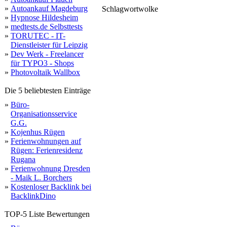
»
Autoankauf Magdeburg
Schlagwortwolke
»
Hypnose Hildesheim
domains
sell
websp
»
medtests.de Selbsttests
»
TORUTEC - IT-
Dienstleister für Leipzig
»
Dev Werk - Freelancer
für TYPO3 - Shops
»
Photovoltaik Wallbox
Die 5 beliebtesten Einträge
»
Büro-
Organisationsservice
G.G.
»
Kojenhus Rügen
»
Ferienwohnungen auf
Rügen: Ferienresidenz
Rugana
»
Ferienwohnung Dresden
- Maik L. Borchers
»
Kostenloser Backlink bei
BacklinkDino
TOP-5 Liste Bewertungen