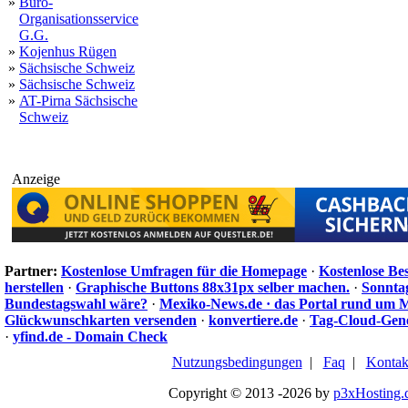
»
Büro-
Organisationsservice
G.G.
»
Kojenhus Rügen
»
Sächsische Schweiz
»
Sächsische Schweiz
»
AT-Pirna Sächsische
Schweiz
Anzeige
Partner:
Kostenlose Umfragen für die Homepage
·
Kostenlose Be
herstellen
·
Graphische Buttons 88x31px selber machen.
·
Sonnta
Bundestagswahl wäre?
·
Mexiko-News.de · das Portal rund um 
Glückwunschkarten versenden
·
konvertiere.de
·
Tag-Cloud-Gen
·
yfind.de - Domain Check
Nutzungsbedingungen
|
Faq
|
Kontak
Copyright © 2013 -2026 by
p3xHosting.