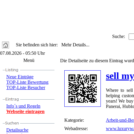
Suche:
Sie befinden sich hier: Mehr Details...
07.08.2026 - 05:50 Uhr
Menü
Die Detailseite zu diesem Eintrag wurd
sell m
Neue Einträge
TOP-Liste Bewertung
TOP-Liste Besucher
Where to sel
helping custom
years! We buy 
Info´s und Regeln
Panerai, Hubl
Webseite eintragen
Kategorie:
Arbeit-und-Be
Webadresse:
www.luxurywat
Detailsuche