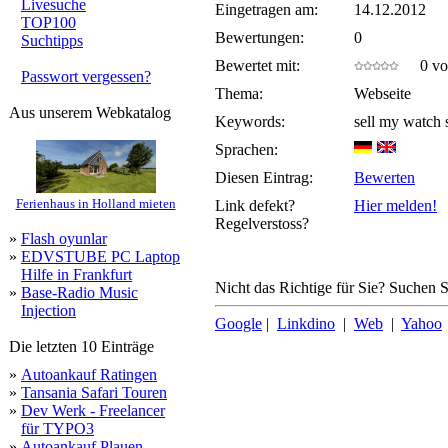
Livesuche
Eingetragen am:
14.12.2012
TOP100
Bewertungen:
0
Suchtipps
Bewertet mit:
0 von
Passwort vergessen?
Thema:
Webseite
Aus unserem Webkatalog
Keywords:
sell my watch 
Sprachen:
Diesen Eintrag:
Bewerten
Ferienhaus in Holland mieten
Link defekt?
Hier melden!
Regelverstoss?
»
Flash oyunlar
»
EDVSTUBE PC Laptop
Hilfe in Frankfurt
Nicht das Richtige für Sie? Suchen Si
»
Base-Radio Music
Injection
Google
|
Linkdino
|
Web
|
Yahoo
Die letzten 10 Einträge
»
Autoankauf Ratingen
»
Tansania Safari Touren
»
Dev Werk - Freelancer
für TYPO3
»
Autoankauf Plauen