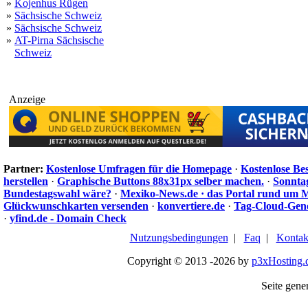
»
Kojenhus Rügen
»
Sächsische Schweiz
»
Sächsische Schweiz
»
AT-Pirna Sächsische
Schweiz
Anzeige
Partner:
Kostenlose Umfragen für die Homepage
·
Kostenlose Be
herstellen
·
Graphische Buttons 88x31px selber machen.
·
Sonnta
Bundestagswahl wäre?
·
Mexiko-News.de · das Portal rund um 
Glückwunschkarten versenden
·
konvertiere.de
·
Tag-Cloud-Gen
·
yfind.de - Domain Check
Nutzungsbedingungen
|
Faq
|
Kontak
Copyright © 2013 -2026 by
p3xHosting.
Seite gener