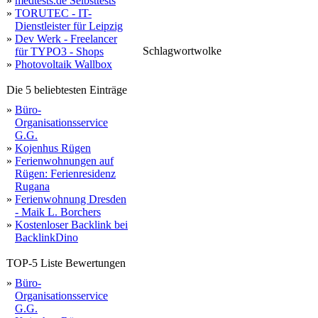
»
medtests.de Selbsttests
»
TORUTEC - IT-
Dienstleister für Leipzig
»
Dev Werk - Freelancer
Schlagwortwolke
für TYPO3 - Shops
»
Photovoltaik Wallbox
Die 5 beliebtesten Einträge
»
Büro-
Organisationsservice
G.G.
»
Kojenhus Rügen
»
Ferienwohnungen auf
Rügen: Ferienresidenz
Rugana
»
Ferienwohnung Dresden
- Maik L. Borchers
»
Kostenloser Backlink bei
BacklinkDino
TOP-5 Liste Bewertungen
»
Büro-
Organisationsservice
G.G.