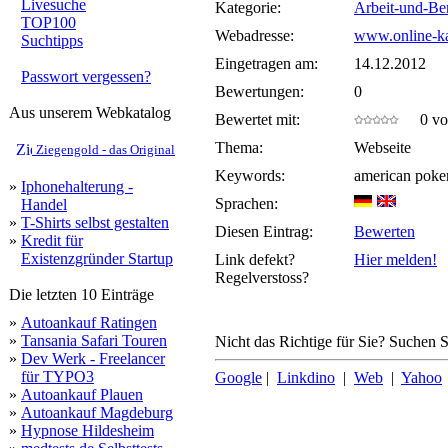
Livesuche
Kategorie:
Arbeit-und-Be
TOP100
Webadresse:
www.online-ka
Suchtipps
Eingetragen am:
14.12.2012
Passwort vergessen?
Bewertungen:
0
Aus unserem Webkatalog
Bewertet mit:
0 von
Thema:
Webseite
Ziegengold - das Original
Keywords:
american poke
»
Iphonehalterung -
Sprachen:
Handel
»
T-Shirts selbst gestalten
Diesen Eintrag:
Bewerten
»
Kredit für
Existenzgründer Startup
Link defekt?
Hier melden!
Regelverstoss?
Die letzten 10 Einträge
»
Autoankauf Ratingen
»
Tansania Safari Touren
Nicht das Richtige für Sie? Suchen Si
»
Dev Werk - Freelancer
für TYPO3
Google
|
Linkdino
|
Web
|
Yahoo
»
Autoankauf Plauen
»
Autoankauf Magdeburg
»
Hypnose Hildesheim