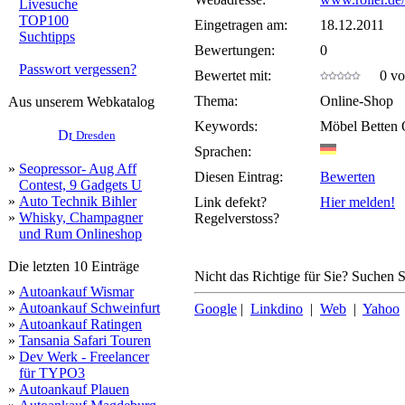
Livesuche
TOP100
Eingetragen am:
18.12.2011
Suchtipps
Bewertungen:
0
Passwort vergessen?
Bewertet mit:
0 von
Thema:
Online-Shop
Aus unserem Webkatalog
Keywords:
Möbel Betten 
Dresden
Sprachen:
»
Seopressor- Aug Aff
Diesen Eintrag:
Bewerten
Contest, 9 Gadgets U
»
Auto Technik Bihler
Link defekt?
Hier melden!
»
Whisky, Champagner
Regelverstoss?
und Rum Onlineshop
Die letzten 10 Einträge
Nicht das Richtige für Sie? Suchen Si
»
Autoankauf Wismar
»
Autoankauf Schweinfurt
Google
|
Linkdino
|
Web
|
Yahoo
»
Autoankauf Ratingen
»
Tansania Safari Touren
»
Dev Werk - Freelancer
für TYPO3
»
Autoankauf Plauen