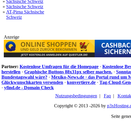
»
Sächsische Schweiz
»
Sächsische Schweiz
»
AT-Pirna Sächsische
Schweiz
Anzeige
Partner:
Kostenlose Umfragen für die Homepage
·
Kostenlose Be
herstellen
·
Graphische Buttons 88x31px selber machen.
·
Sonnta
Bundestagswahl wäre?
·
Mexiko-News.de · das Portal rund um 
Glückwunschkarten versenden
·
konvertiere.de
·
Tag-Cloud-Gen
·
yfind.de - Domain Check
Nutzungsbedingungen
|
Faq
|
Kontak
Copyright © 2013 -2026 by
p3xHosting.
Seite gener