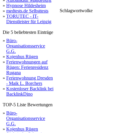
»
Autoankauf Magdeburg
»
Hypnose Hildesheim
Schlagwortwolke
»
medtests.de Selbsttests
rolle
möbel
lass
sale
bequem
lampen
haushalt
m
einfach
he
»
TORUTEC - IT-
selbst
betten
barzahlung
serviceleistungen
zuhause
karriere
vorkasse
bestellung
möglichkeit
begrüßen
paypal
möbelhaus
aufb
baumarkt
bieten
wohnzimmer
geld
günstiges
dürfen
tiefpre
unternehmen
möbelgeschäft
küchen
Dienstleister für Leipzig
Die 5 beliebtesten Einträge
»
Büro-
Organisationsservice
G.G.
»
Kojenhus Rügen
»
Ferienwohnungen auf
Rügen: Ferienresidenz
Rugana
»
Ferienwohnung Dresden
- Maik L. Borchers
»
Kostenloser Backlink bei
BacklinkDino
TOP-5 Liste Bewertungen
»
Büro-
Organisationsservice
G.G.
»
Kojenhus Rügen