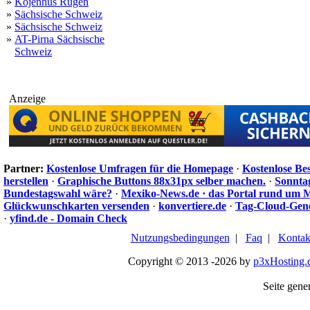
»
Kojenhus Rügen
»
Sächsische Schweiz
»
Sächsische Schweiz
»
AT-Pirna Sächsische
Schweiz
Anzeige
Partner:
Kostenlose Umfragen für die Homepage
·
Kostenlose Be
herstellen
·
Graphische Buttons 88x31px selber machen.
·
Sonnta
Bundestagswahl wäre?
·
Mexiko-News.de · das Portal rund um 
Glückwunschkarten versenden
·
konvertiere.de
·
Tag-Cloud-Gen
·
yfind.de - Domain Check
Nutzungsbedingungen
|
Faq
|
Kontak
Copyright © 2013 -2026 by
p3xHosting.
Seite gener