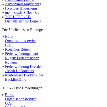
cas
gaming
»
Autoankauf Magdeburg
günstig
»
Hypnose Hildesheim
»
medtests.de Selbsttests
»
TORUTEC - IT-
Dienstleister für Leipzig
Die 5 beliebtesten Einträge
»
Büro-
Organisationsservice
G.G.
»
Kojenhus Rügen
»
Ferienwohnungen auf
Rügen: Ferienresidenz
Rugana
»
Ferienwohnung Dresden
- Maik L. Borchers
»
Kostenloser Backlink bei
BacklinkDino
TOP-5 Liste Bewertungen
»
Büro-
Organisationsservice
G.G.