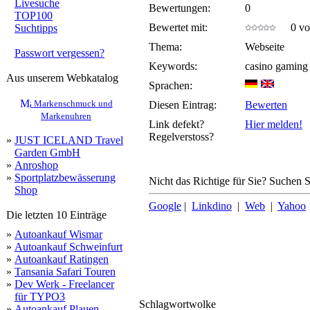
Livesuche
Bewertungen:
0
TOP100
Bewertet mit:
0 von
Suchtipps
Thema:
Webseite
Passwort vergessen?
Keywords:
casino gaming
Aus unserem Webkatalog
Sprachen:
Markenschmuck und
Diesen Eintrag:
Bewerten
Markenuhren
Link defekt?
Hier melden!
Regelverstoss?
»
JUST ICELAND Travel
Garden GmbH
»
Anroshop
»
Sportplatzbewässerung
Nicht das Richtige für Sie? Suchen Si
Shop
Google
|
Linkdino
|
Web
|
Yahoo
Die letzten 10 Einträge
»
Autoankauf Wismar
»
Autoankauf Schweinfurt
»
Autoankauf Ratingen
»
Tansania Safari Touren
»
Dev Werk - Freelancer
für TYPO3
Schlagwortwolke
»
Autoankauf Plauen