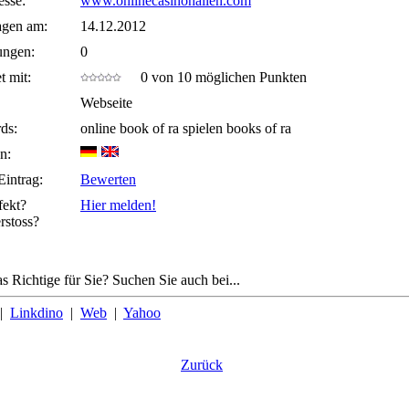
sse:
www.onlinecasinohallen.com
agen am:
14.12.2012
ungen:
0
t mit:
0 von 10 möglichen Punkten
Webseite
ds:
online book of ra spielen books of ra
n:
Eintrag:
Bewerten
fekt?
Hier melden!
rstoss?
s Richtige für Sie? Suchen Sie auch bei...
|
Linkdino
|
Web
|
Yahoo
Zurück