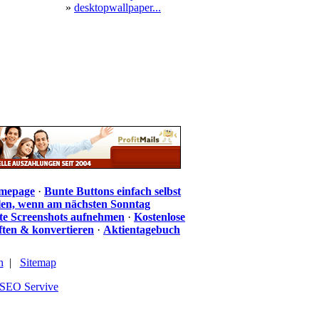
»
desktopwallpaper...
omepage
·
Bunte Buttons einfach selbst
len, wenn am nächsten Sonntag
te Screenshots aufnehmen
·
Kostenlose
iften & konvertieren
·
Aktientagebuch
n
|
Sitemap
SEO Servive