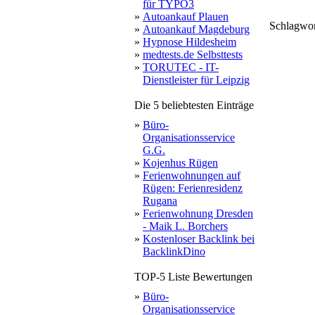
für TYPO3
»
Autoankauf Plauen
Schlagwo
»
Autoankauf Magdeburg
free
this
»
Hypnose Hildesheim
f
continues
o
»
medtests.de Selbsttests
»
TORUTEC - IT-
Dienstleister für Leipzig
Die 5 beliebtesten Einträge
»
Büro-
Organisationsservice
G.G.
»
Kojenhus Rügen
»
Ferienwohnungen auf
Rügen: Ferienresidenz
Rugana
»
Ferienwohnung Dresden
- Maik L. Borchers
»
Kostenloser Backlink bei
BacklinkDino
TOP-5 Liste Bewertungen
»
Büro-
Organisationsservice