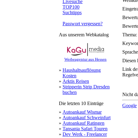
Webadre
Livesuche
TOP100
Eingetr
Suchtipps
Bewert
Passwort vergessen?
Bewerte
Aus unserem Webkatalog
Thema:
Keywor
Sprache
Werbeagentur aus Hessen
Diesen 
Link de
»
Haushaltsauflösung
Regelve
Kosten
»
Arktis Reisen
»
Stripperin Strip Dresden
buchen
Nicht da
Die letzten 10 Einträge
Google
»
Autoankauf Wismar
»
Autoankauf Schweinfurt
»
Autoankauf Ratingen
»
Tansania Safari Touren
»
Dev Werk - Freelancer