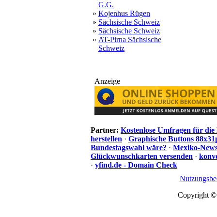
G.G.
»
Kojenhus Rügen
»
Sächsische Schweiz
»
Sächsische Schweiz
»
AT-Pirna Sächsische
Schweiz
Anzeige
Partner:
Kostenlose Umfragen für di
herstellen
·
Graphische Buttons 88x31
Bundestagswahl wäre?
·
Mexiko-News.
Glückwunschkarten versenden
·
konve
·
yfind.de - Domain Check
Nutzungsbe
Copyright ©