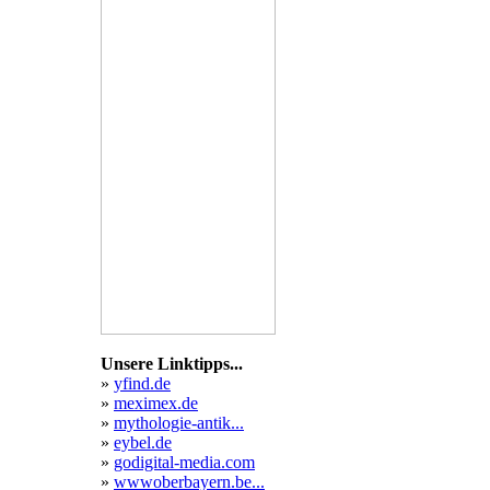
might
many
union
al
variations
spielen
ames
2021
Unsere Linktipps...
»
yfind.de
»
meximex.de
»
mythologie-antik...
»
eybel.de
»
godigital-media.com
»
wwwoberbayern.be...