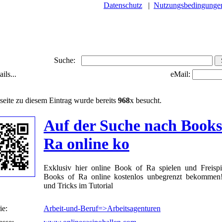
Datenschutz
|
Nutzungsbedingunge
Suche:
ils...
eMail:
seite zu diesem Eintrag wurde bereits
968
x besucht.
Auf der Suche nach Books
Ra online ko
Exklusiv hier online Book of Ra spielen und Freispi
Books of Ra online kostenlos unbegrenzt bekommen
und Tricks im Tutorial
ie:
Arbeit-und-Beruf=>Arbeitsagenturen