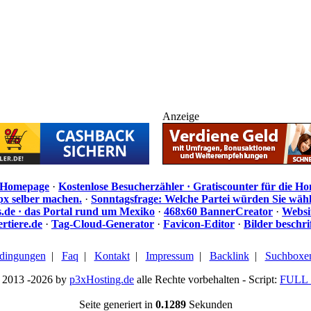
Anzeige
e Homepage
·
Kostenlose Besucherzähler · Gratiscounter für die H
px selber machen.
·
Sonntagsfrage: Welche Partei würden Sie wäh
de · das Portal rund um Mexiko
·
468x60 BannerCreator
·
Websi
rtiere.de
·
Tag-Cloud-Generator
·
Favicon-Editor
·
Bilder beschr
dingungen
|
Faq
|
Kontakt
|
Impressum
|
Backlink
|
Suchboxe
 2013 -2026 by
p3xHosting.de
alle Rechte vorbehalten - Script:
FULL 
Seite generiert in
0.1289
Sekunden