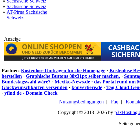
»
Sächsische Schweiz
»
Sächsische Schweiz
»
AT-Pirna Sächsische
Schweiz
Anzeige
Partner:
Kostenlose Umfragen für die Homepage
·
Kostenlose Be
herstellen
·
Graphische Buttons 88x31px selber machen.
·
Sonnta
Bundestagswahl wäre?
·
Mexiko-News.de · das Portal rund um 
Glückwunschkarten versenden
·
konvertiere.de
·
Tag-Cloud-Gen
·
yfind.de - Domain Check
Nutzungsbedingungen
|
Faq
|
Kontak
Copyright © 2013 -2026 by
p3xHosting.
Seite gener