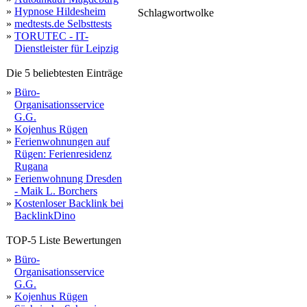
»
Hypnose Hildesheim
Schlagwortwolke
»
medtests.de Selbsttests
»
TORUTEC - IT-
Dienstleister für Leipzig
Die 5 beliebtesten Einträge
»
Büro-
Organisationsservice
G.G.
»
Kojenhus Rügen
»
Ferienwohnungen auf
Rügen: Ferienresidenz
Rugana
»
Ferienwohnung Dresden
- Maik L. Borchers
»
Kostenloser Backlink bei
BacklinkDino
TOP-5 Liste Bewertungen
»
Büro-
Organisationsservice
G.G.
»
Kojenhus Rügen