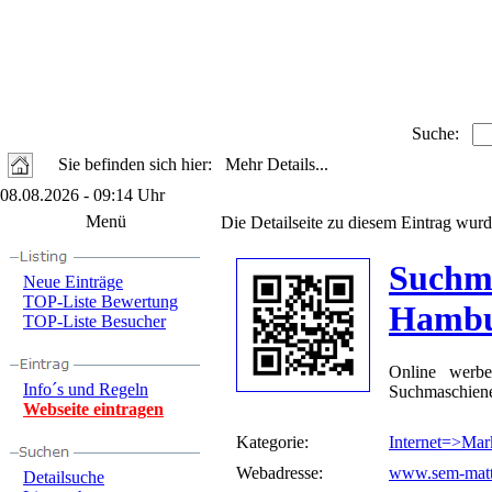
Suche:
Sie befinden sich hier: Mehr Details...
08.08.2026 - 09:14 Uhr
Menü
Die Detailseite zu diesem Eintrag wurd
Suchm
Neue Einträge
TOP-Liste Bewertung
Hamb
TOP-Liste Besucher
Online werb
Info´s und Regeln
Suchmaschiene
Webseite eintragen
Kategorie:
Internet=>Mar
Webadresse:
www.sem-matt
Detailsuche