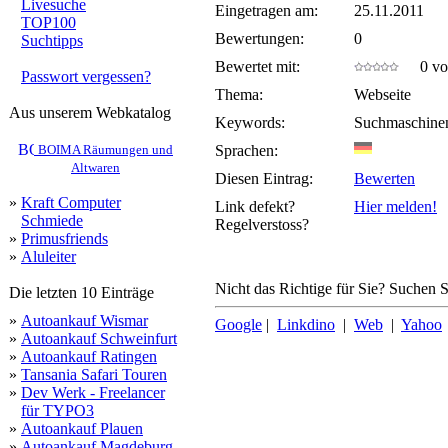
Livesuche
Eingetragen am:
25.11.2011
TOP100
Bewertungen:
0
Suchtipps
Bewertet mit:
0 von
Passwort vergessen?
Thema:
Webseite
Aus unserem Webkatalog
Keywords:
Suchmaschine
BOIMA Räumungen und
Sprachen:
Altwaren
Diesen Eintrag:
Bewerten
»
Kraft Computer
Link defekt?
Hier melden!
Schmiede
Regelverstoss?
»
Primusfriends
»
Aluleiter
Nicht das Richtige für Sie? Suchen Si
Die letzten 10 Einträge
»
Autoankauf Wismar
Google
|
Linkdino
|
Web
|
Yahoo
»
Autoankauf Schweinfurt
»
Autoankauf Ratingen
»
Tansania Safari Touren
»
Dev Werk - Freelancer
für TYPO3
»
Autoankauf Plauen
»
Autoankauf Magdeburg