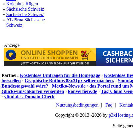
»
Kojenhus Rügen
»
Sächsische Schweiz
»
Sächsische Schweiz
»
AT-Pirna Sächsische
Schweiz
Anzeige
Partner:
Kostenlose Umfragen für die Homepage
·
Kostenlose Be
herstellen
·
Graphische Buttons 88x31px selber machen.
·
Sonnta
Bundestagswahl wäre?
·
Mexiko-News.de · das Portal rund um 
Glückwunschkarten versenden
·
konvertiere.de
·
Tag-Cloud-Gen
·
yfind.de - Domain Check
Nutzungsbedingungen
|
Faq
|
Kontak
Copyright © 2013 -2026 by
p3xHosting.
Seite gener