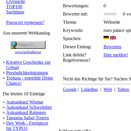
Livesuche
Bewertungen:
0
TOP100
Suchtipps
Bewertet mit:
0 von
Thema:
Webseite
Passwort vergessen?
Keywords:
euro palace sp
Aus unserem Webkatalog
Sprachen:
Diesen Eintrag:
Bewerten
www.bellaffair.at
Link defekt?
Hier melden!
Regelverstoss?
»
Kreative Geschenke zur
Geburt
»
Persönlichkeitstraining
»
Trofuna - ergreifde Deine
Nicht das Richtige für Sie? Suchen Si
Chance!
Google
|
Linkdino
|
Web
|
Yahoo
Die letzten 10 Einträge
»
Autoankauf Wismar
»
Autoankauf Schweinfurt
»
Autoankauf Ratingen
»
Tansania Safari Touren
»
Dev Werk - Freelancer
für TYPO3
Schlagwortwolke