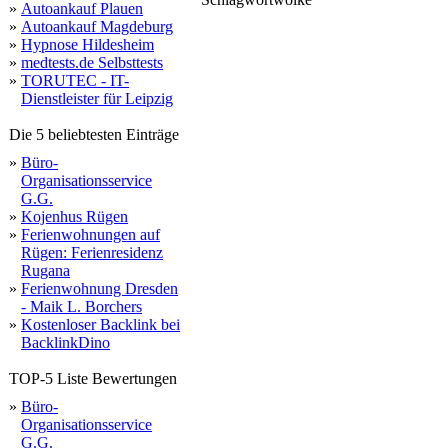
new
»
Autoankauf Plauen
jungle
2023
stop
dow
west
admin
flush
migrants
border
agent
be
p
young
rising
israeli
curtailing
shut
attack
since
fighting
lies
chief
ethiopia
million
improve
civilians
gazans
hamas
migration
casino
unrwa
relief
palace
days
hours
resumes
rights
arou
li
read
people
refugees
mins
to
living
officer
organization
echoed
dead
needs
ripple
theme
continue
international
come
restricted
wave
which
accelerating
crossing
against
covid
officials
agency
»
Autoankauf Magdeburg
humanitarian
children
sanitation
clock
left
warns
hospitals
innovators
»
Hypnose Hildesheim
»
medtests.de Selbsttests
»
TORUTEC - IT-
Dienstleister für Leipzig
Die 5 beliebtesten Einträge
»
Büro-
Organisationsservice
G.G.
»
Kojenhus Rügen
»
Ferienwohnungen auf
Rügen: Ferienresidenz
Rugana
»
Ferienwohnung Dresden
- Maik L. Borchers
»
Kostenloser Backlink bei
BacklinkDino
TOP-5 Liste Bewertungen
»
Büro-
Organisationsservice
G.G.