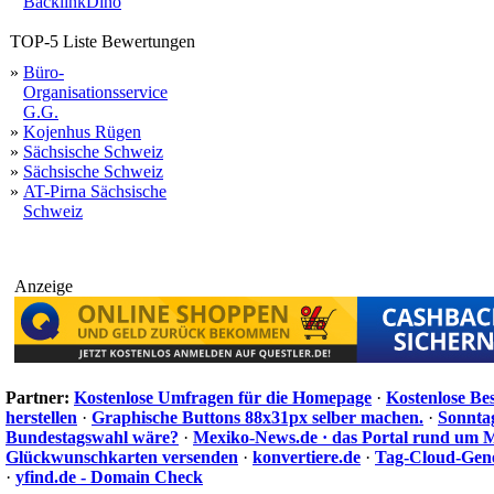
BacklinkDino
TOP-5 Liste Bewertungen
»
Büro-
Organisationsservice
G.G.
»
Kojenhus Rügen
»
Sächsische Schweiz
»
Sächsische Schweiz
»
AT-Pirna Sächsische
Schweiz
Anzeige
Partner:
Kostenlose Umfragen für die Homepage
·
Kostenlose Be
herstellen
·
Graphische Buttons 88x31px selber machen.
·
Sonnta
Bundestagswahl wäre?
·
Mexiko-News.de · das Portal rund um 
Glückwunschkarten versenden
·
konvertiere.de
·
Tag-Cloud-Gen
·
yfind.de - Domain Check