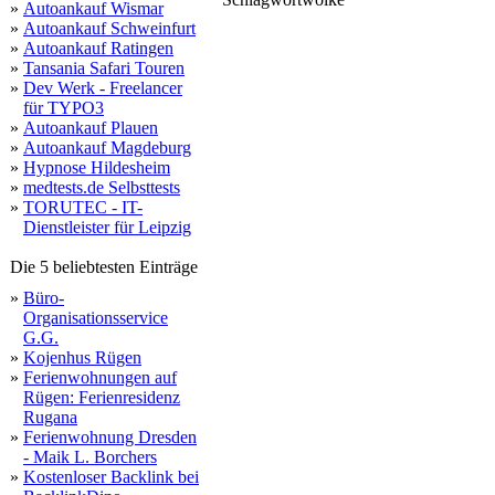
202
»
Autoankauf Wismar
repair
alle
secure
bought
down
sc
weather
february
hills
spinato
known
cleaning
easy
spielotheka
educ
live
2022
best
valuation
businesses
these
wordpress
when
service
about
information
that
n
sp
classification
dispensary
understanding
services
forest
both
he
j
»
Autoankauf Schweinfurt
what
instagram
high
everything
online
block
m
while
algorithm
safe
depth
october
dank
favors
read
»
Autoankauf Ratingen
»
Tansania Safari Touren
»
Dev Werk - Freelancer
für TYPO3
»
Autoankauf Plauen
»
Autoankauf Magdeburg
»
Hypnose Hildesheim
»
medtests.de Selbsttests
»
TORUTEC - IT-
Dienstleister für Leipzig
Die 5 beliebtesten Einträge
»
Büro-
Organisationsservice
G.G.
»
Kojenhus Rügen
»
Ferienwohnungen auf
Rügen: Ferienresidenz
Rugana
»
Ferienwohnung Dresden
- Maik L. Borchers
»
Kostenloser Backlink bei