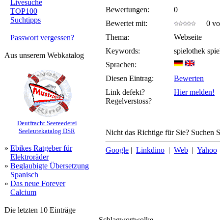
Livesuche
Bewertungen:
0
TOP100
Suchtipps
Bewertet mit:
0 von
Thema:
Webseite
Passwort vergessen?
Keywords:
spielothek spie
Aus unserem Webkatalog
Sprachen:
Diesen Eintrag:
Bewerten
Link defekt?
Hier melden!
Regelverstoss?
Deutfracht Seereederei
Seeleutekatalog DSR
Nicht das Richtige für Sie? Suchen Si
»
Ebikes Ratgeber für
Google
|
Linkdino
|
Web
|
Yahoo
Elektroräder
»
Beglaubigte Übersetzung
Spanisch
»
Das neue Forever
Calcium
Die letzten 10 Einträge
Schlagwortwolke