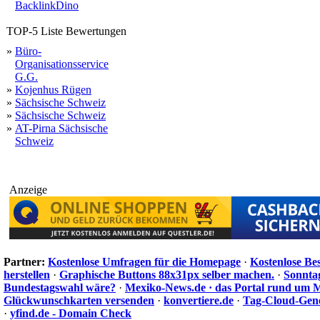
BacklinkDino
TOP-5 Liste Bewertungen
»
Büro-
Organisationsservice
G.G.
»
Kojenhus Rügen
»
Sächsische Schweiz
»
Sächsische Schweiz
»
AT-Pirna Sächsische
Schweiz
Anzeige
Partner:
Kostenlose Umfragen für die Homepage
·
Kostenlose Be
herstellen
·
Graphische Buttons 88x31px selber machen.
·
Sonnta
Bundestagswahl wäre?
·
Mexiko-News.de · das Portal rund um 
Glückwunschkarten versenden
·
konvertiere.de
·
Tag-Cloud-Gen
·
yfind.de - Domain Check