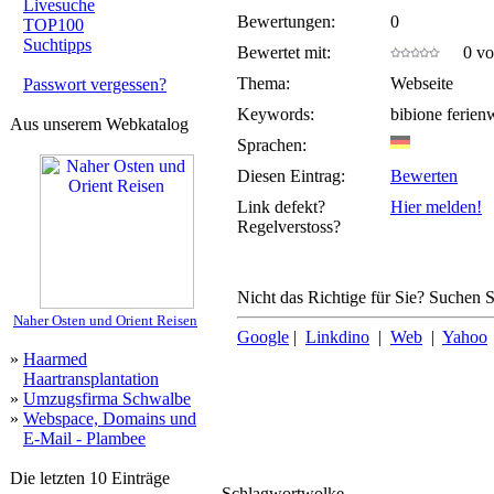
Livesuche
Bewertungen:
0
TOP100
Suchtipps
Bewertet mit:
0 von
Thema:
Webseite
Passwort vergessen?
Keywords:
bibione ferie
Aus unserem Webkatalog
Sprachen:
Diesen Eintrag:
Bewerten
Link defekt?
Hier melden!
Regelverstoss?
Nicht das Richtige für Sie? Suchen Si
Naher Osten und Orient Reisen
Google
|
Linkdino
|
Web
|
Yahoo
»
Haarmed
Haartransplantation
»
Umzugsfirma Schwalbe
»
Webspace, Domains und
E-Mail - Plambee
Die letzten 10 Einträge
Schlagwortwolke