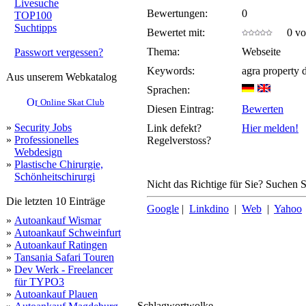
Livesuche
Bewertungen:
0
TOP100
Suchtipps
Bewertet mit:
0 von
Thema:
Webseite
Passwort vergessen?
Keywords:
agra property 
Aus unserem Webkatalog
Sprachen:
Online Skat Club
Diesen Eintrag:
Bewerten
»
Security Jobs
Link defekt?
Hier melden!
»
Professionelles
Regelverstoss?
Webdesign
»
Plastische Chirurgie,
Schönheitschirurgi
Nicht das Richtige für Sie? Suchen Si
Die letzten 10 Einträge
Google
|
Linkdino
|
Web
|
Yahoo
»
Autoankauf Wismar
»
Autoankauf Schweinfurt
»
Autoankauf Ratingen
»
Tansania Safari Touren
»
Dev Werk - Freelancer
für TYPO3
»
Autoankauf Plauen
Schlagwortwolke