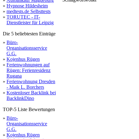
»
Autoankauf Magdeburg
est
günstig
agra
»
Hypnose Hildesheim
webspace
»
medtests.de Selbsttests
»
TORUTEC - IT-
Dienstleister für Leipzig
Die 5 beliebtesten Einträge
»
Büro-
Organisationsservice
G.G.
»
Kojenhus Rügen
»
Ferienwohnungen auf
Rügen: Ferienresidenz
Rugana
»
Ferienwohnung Dresden
- Maik L. Borchers
»
Kostenloser Backlink bei
BacklinkDino
TOP-5 Liste Bewertungen
»
Büro-
Organisationsservice
G.G.
»
Kojenhus Rügen