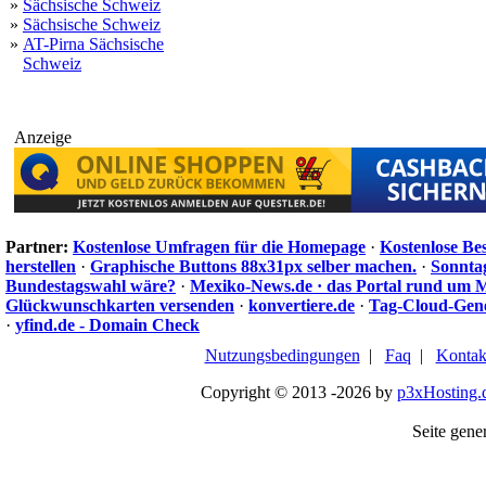
»
Sächsische Schweiz
»
Sächsische Schweiz
»
AT-Pirna Sächsische
Schweiz
Anzeige
Partner:
Kostenlose Umfragen für die Homepage
·
Kostenlose Be
herstellen
·
Graphische Buttons 88x31px selber machen.
·
Sonnta
Bundestagswahl wäre?
·
Mexiko-News.de · das Portal rund um 
Glückwunschkarten versenden
·
konvertiere.de
·
Tag-Cloud-Gen
·
yfind.de - Domain Check
Nutzungsbedingungen
|
Faq
|
Kontak
Copyright © 2013 -2026 by
p3xHosting.
Seite gener