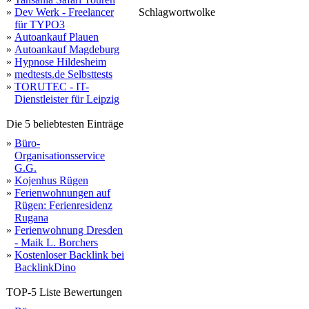
»
Dev Werk - Freelancer
Schlagwortwolke
für TYPO3
your
back
backlinks
»
Autoankauf Plauen
»
Autoankauf Magdeburg
»
Hypnose Hildesheim
»
medtests.de Selbsttests
»
TORUTEC - IT-
Dienstleister für Leipzig
Die 5 beliebtesten Einträge
»
Büro-
Organisationsservice
G.G.
»
Kojenhus Rügen
»
Ferienwohnungen auf
Rügen: Ferienresidenz
Rugana
»
Ferienwohnung Dresden
- Maik L. Borchers
»
Kostenloser Backlink bei
BacklinkDino
TOP-5 Liste Bewertungen