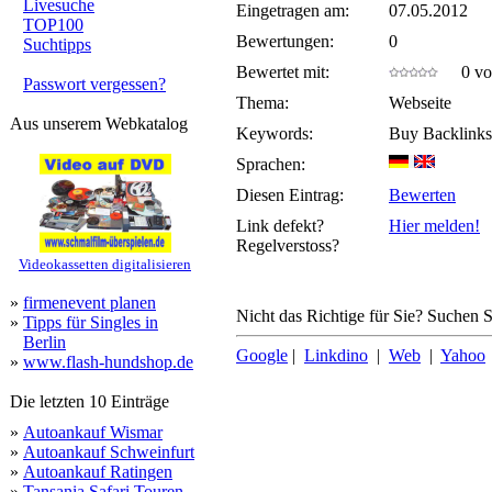
Livesuche
Eingetragen am:
07.05.2012
TOP100
Bewertungen:
0
Suchtipps
Bewertet mit:
0 von
Passwort vergessen?
Thema:
Webseite
Aus unserem Webkatalog
Keywords:
Buy Backlinks
Sprachen:
Diesen Eintrag:
Bewerten
Link defekt?
Hier melden!
Regelverstoss?
Videokassetten digitalisieren
»
firmenevent planen
Nicht das Richtige für Sie? Suchen Si
»
Tipps für Singles in
Berlin
Google
|
Linkdino
|
Web
|
Yahoo
»
www.flash-hundshop.de
Die letzten 10 Einträge
»
Autoankauf Wismar
»
Autoankauf Schweinfurt
»
Autoankauf Ratingen
»
Tansania Safari Touren