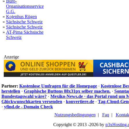
»
Büro-
Organisationsservice
G.G.
»
Kojenhus Rügen
»
Sächsische Schweiz
»
Sächsische Schweiz
»
AT-Pirna Sächsische
Schweiz
Anzeige
Partner:
Kostenlose Umfragen für die Homepage
·
Kostenlose Be
herstellen
·
Graphische Buttons 88x31px selber machen.
·
Sonnta
Bundestagswahl wäre?
·
Mexiko-News.de · das Portal rund um 
Glückwunschkarten versenden
·
konvertiere.de
·
Tag-Cloud-Gen
·
yfind.de - Domain Check
Nutzungsbedingungen
|
Faq
|
Kontak
Copyright © 2013 -2026 by
p3xHosting.