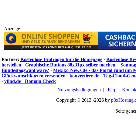
Anzeige
Partner:
Kostenlose Umfragen für die Homepage
·
Kostenlose Be
herstellen
·
Graphische Buttons 88x31px selber machen.
·
Sonnta
Bundestagswahl wäre?
·
Mexiko-News.de · das Portal rund um 
Glückwunschkarten versenden
·
konvertiere.de
·
Tag-Cloud-Gen
·
yfind.de - Domain Check
Nutzungsbedingungen
|
Faq
|
Kontak
Copyright © 2013 -2026 by
p3xHosting.
Seite gener