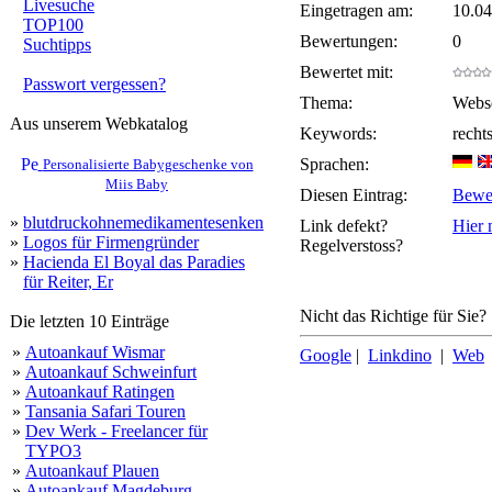
Livesuche
Eingetragen am:
10.04
TOP100
Bewertungen:
0
Suchtipps
Bewertet mit:
Passwort vergessen?
Thema:
Webse
Aus unserem Webkatalog
Keywords:
recht
Sprachen:
Personalisierte Babygeschenke von
Miis Baby
Diesen Eintrag:
Bewe
»
blutdruckohnemedikamentesenken
Link defekt?
Hier 
»
Logos für Firmengründer
Regelverstoss?
»
Hacienda El Boyal das Paradies
für Reiter, Er
Nicht das Richtige für Sie?
Die letzten 10 Einträge
»
Autoankauf Wismar
Google
|
Linkdino
|
Web
»
Autoankauf Schweinfurt
»
Autoankauf Ratingen
»
Tansania Safari Touren
»
Dev Werk - Freelancer für
TYPO3
»
Autoankauf Plauen
»
Autoankauf Magdeburg