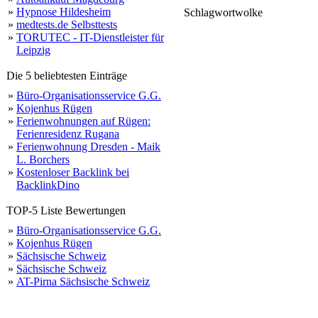
»
Hypnose Hildesheim
Schlagwortwolke
»
medtests.de Selbsttests
günstig
domains
»
TORUTEC - IT-Dienstleister für
Leipzig
Die 5 beliebtesten Einträge
»
Büro-Organisationsservice G.G.
»
Kojenhus Rügen
»
Ferienwohnungen auf Rügen:
Ferienresidenz Rugana
»
Ferienwohnung Dresden - Maik
L. Borchers
»
Kostenloser Backlink bei
BacklinkDino
TOP-5 Liste Bewertungen
»
Büro-Organisationsservice G.G.
»
Kojenhus Rügen
»
Sächsische Schweiz
»
Sächsische Schweiz
»
AT-Pirna Sächsische Schweiz