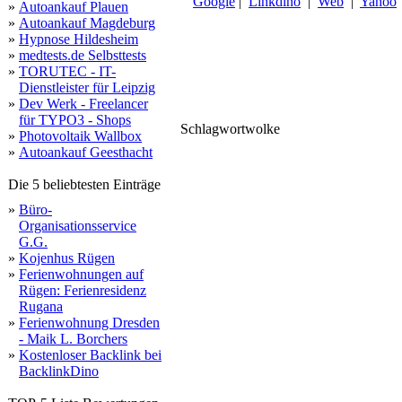
Google
|
Linkdino
|
Web
|
Yahoo
»
Autoankauf Plauen
»
Autoankauf Magdeburg
»
Hypnose Hildesheim
»
medtests.de Selbsttests
»
TORUTEC - IT-
Dienstleister für Leipzig
»
Dev Werk - Freelancer
für TYPO3 - Shops
Schlagwortwolke
»
Photovoltaik Wallbox
china
d
konsulat
»
Autoankauf Geesthacht
Die 5 beliebtesten Einträge
»
Büro-
Organisationsservice
G.G.
»
Kojenhus Rügen
»
Ferienwohnungen auf
Rügen: Ferienresidenz
Rugana
»
Ferienwohnung Dresden
- Maik L. Borchers
»
Kostenloser Backlink bei
BacklinkDino