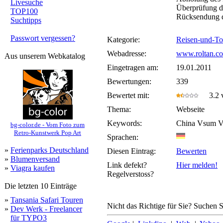
Livesuche
Überprüfung de
TOP100
Rücksendung d
Suchtipps
Passwort vergessen?
Kategorie:
Reisen-und-To
Webadresse:
www.roltan.c
Aus unserem Webkatalog
Eingetragen am:
19.01.2011
Bewertungen:
339
Bewertet mit:
3.2 v
Thema:
Webseite
Keywords:
China Vsum Vi
bg-color.de - Vom Foto zum
Retro-Kunstwerk Pop Art
Sprachen:
»
Ferienparks Deutschland
Diesen Eintrag:
Bewerten
»
Blumenversand
Link defekt?
Hier melden!
»
Viagra kaufen
Regelverstoss?
Die letzten 10 Einträge
»
Tansania Safari Touren
Nicht das Richtige für Sie? Suchen Si
»
Dev Werk - Freelancer
für TYPO3