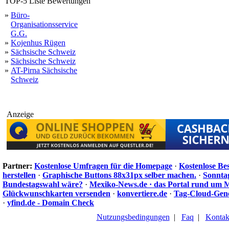
TOP-5 Liste Bewertungen
»
Büro-
Organisationsservice
G.G.
»
Kojenhus Rügen
»
Sächsische Schweiz
»
Sächsische Schweiz
»
AT-Pirna Sächsische
Schweiz
Anzeige
Partner:
Kostenlose Umfragen für die Homepage
·
Kostenlose Be
herstellen
·
Graphische Buttons 88x31px selber machen.
·
Sonnta
Bundestagswahl wäre?
·
Mexiko-News.de · das Portal rund um 
Glückwunschkarten versenden
·
konvertiere.de
·
Tag-Cloud-Gen
·
yfind.de - Domain Check
Nutzungsbedingungen
|
Faq
|
Kontak