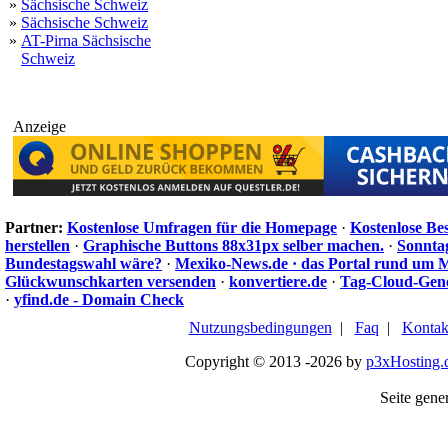
»
Sächsische Schweiz
»
Sächsische Schweiz
»
AT-Pirna Sächsische
Schweiz
Anzeige
Partner:
Kostenlose Umfragen für die Homepage
·
Kostenlose Be
herstellen
·
Graphische Buttons 88x31px selber machen.
·
Sonnta
Bundestagswahl wäre?
·
Mexiko-News.de · das Portal rund um 
Glückwunschkarten versenden
·
konvertiere.de
·
Tag-Cloud-Gen
·
yfind.de - Domain Check
Nutzungsbedingungen
|
Faq
|
Kontak
Copyright © 2013 -2026 by
p3xHosting.
Seite gener