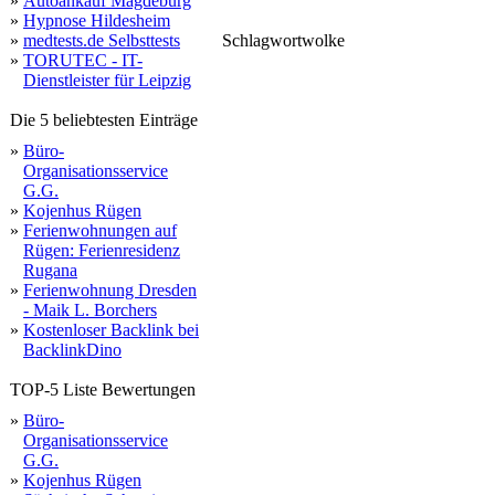
»
Autoankauf Magdeburg
»
Hypnose Hildesheim
»
medtests.de Selbsttests
Schlagwortwolke
zy
»
TORUTEC - IT-
gründen
günstig
Dienstleister für Leipzig
Die 5 beliebtesten Einträge
»
Büro-
Organisationsservice
G.G.
»
Kojenhus Rügen
»
Ferienwohnungen auf
Rügen: Ferienresidenz
Rugana
»
Ferienwohnung Dresden
- Maik L. Borchers
»
Kostenloser Backlink bei
BacklinkDino
TOP-5 Liste Bewertungen
»
Büro-
Organisationsservice
G.G.
»
Kojenhus Rügen