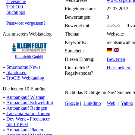
Webadresse:
www.zypern-i
Livesuche
TOP100
Eingetragen am:
22.03.2012
Suchtipps
Bewertungen:
0
Passwort vergessen?
Bewertet mit:
0 von
Aus unserem Webkatalog
Thema:
Webseite
Keywords:
rechtsanwalt 
Sprachen:
Kleinfeldt GmbH
Diesen Eintrag:
Bewerten
»
Smarthome News
Link defekt?
Hier melden!
»
filandor.eu
Regelverstoss?
»
TroCIS Webkatalog
Die letzten 10 Einträge
Nicht das Richtige für Sie? Suchen Si
»
Autoankauf Wismar
»
Autoankauf Schweinfurt
Google
|
Linkdino
|
Web
|
Yahoo
»
Autoankauf Ratingen
»
Tansania Safari Touren
»
Dev Werk - Freelancer
für TYPO3
»
Autoankauf Plauen