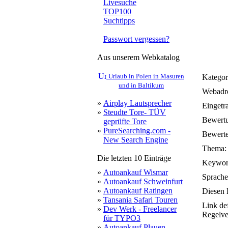
Livesuche
TOP100
Suchtipps
Passwort vergessen?
Aus unserem Webkatalog
Urlaub in Polen in Masuren
Kategor
und in Baltikum
Webadre
»
Airplay Lautsprecher
Eingetr
»
Steudte Tore- TÜV
Bewert
geprüfte Tore
»
PureSearching.com -
Bewerte
New Search Engine
Thema:
Die letzten 10 Einträge
Keywor
»
Autoankauf Wismar
Sprache
»
Autoankauf Schweinfurt
»
Autoankauf Ratingen
Diesen 
»
Tansania Safari Touren
Link de
»
Dev Werk - Freelancer
Regelve
für TYPO3
»
Autoankauf Plauen