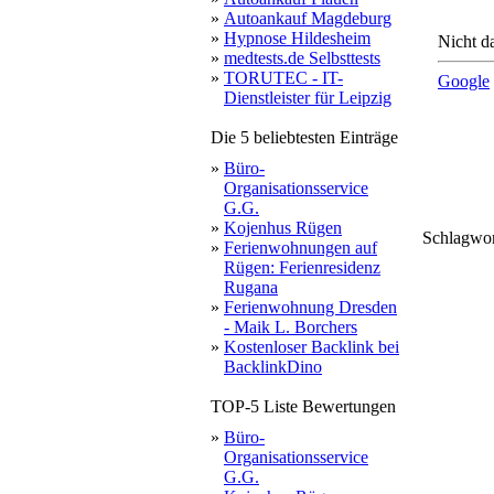
»
Autoankauf Magdeburg
»
Hypnose Hildesheim
Nicht da
»
medtests.de Selbsttests
»
TORUTEC - IT-
Google
Dienstleister für Leipzig
Die 5 beliebtesten Einträge
»
Büro-
Organisationsservice
G.G.
»
Kojenhus Rügen
Schlagwo
ent
»
Ferienwohnungen auf
objekt
kos
fr
proble
g
entsorgung
leer
er
steht
Rügen: Ferienresidenz
schwer
Rugana
»
Ferienwohnung Dresden
- Maik L. Borchers
»
Kostenloser Backlink bei
BacklinkDino
TOP-5 Liste Bewertungen
»
Büro-
Organisationsservice
G.G.