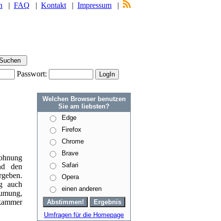
n
|
FAQ
|
Kontakt
|
Impressum
|
Passwort:
Welchen Browser benutzen
Sie am liebsten?
Edge
Firefox
Chrome
Brave
ohnung
Safari
nd den
eben.
Opera
g auch
einen anderen
umung,
kammer
Umfragen für die Homepage