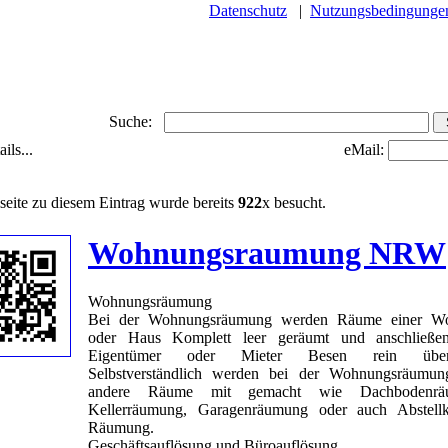
Datenschutz
|
Nutzungsbedingunge
Suche:
ils...
eMail:
seite zu diesem Eintrag wurde bereits
922
x besucht.
Wohnungsraumung NRW
Wohnungsräumung
Bei der Wohnungsräumung werden Räume einer W
oder Haus Komplett leer geräumt und anschließe
Eigentümer oder Mieter Besen rein überg
Selbstverständlich werden bei der Wohnungsräumun
andere Räume mit gemacht wie Dachbodenrä
Kellerräumung, Garagenräumung oder auch Abstell
Räumung.
Geschäftsauflösung und Büroauflösung