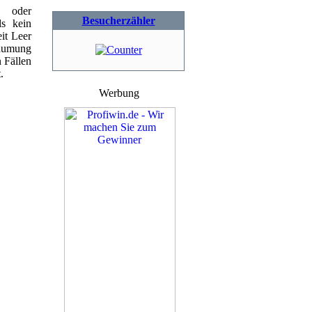
e oder
Besucherzähler
ls kein
it Leer
räumung
 Fällen
.
Werbung