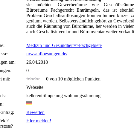
sie möchten Gewerberäume wie Geschäftsräum
Büroräume Fachgerecht Entrümpeln, das ist ebenfal
Problem Geschäftsauflösungen können binnen kurzer ze
geräumt werden. Selbstverständlich gehört zu Gewerbe
auch die Räumung von Büroräume, her werden in vielen
auch Geschäftsinventar und Büroinventar weiter verkauft
ie:
Medizin-und-Gesundheit=>Fachgebiete
sse:
nrw-aufloesungen.de/
agen am:
26.04.2018
ungen:
0
t mit:
0 von 10 möglichen Punkten
Webseite
ds:
kellerentrümpelung wohnungsräumung
n:
Eintrag:
Bewerten
fekt?
Hier melden!
rstoss?