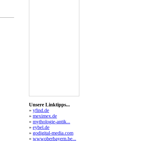
umung
umung
ahren
he
nge
rümpelt
ute
reine
bilder
ebot
ung
faire
mieter
Unsere Linktipps...
»
yfind.de
»
meximex.de
»
mythologie-antik...
»
eybel.de
»
godigital-media.com
»
wwwoberbayern.be...