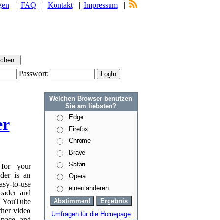
gen
|
FAQ
|
Kontakt
|
Impressum
|
Passwort:
Welchen Browser benutzen
Sie am liebsten?
Edge
er
Firefox
Chrome
Brave
Safari
for your
der is an
Opera
asy-to-use
einen anderen
oader and
m YouTube
her video
Umfragen für die Homepage
Space and