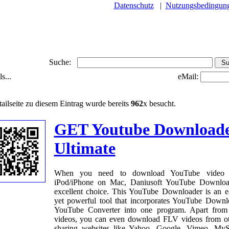
Datenschutz
|
Nutzungsbedingun
Suche:
s...
eMail:
ailseite zu diesem Eintrag wurde bereits
962
x besucht.
GET Youtube Download
Ultimate
When you need to download YouTube video 
iPod/iPhone on Mac, Daniusoft YouTube Downloa
excellent choice. This YouTube Downloader is an e
yet powerful tool that incorporates YouTube Downl
YouTube Converter into one program. Apart fro
videos, you can even download FLV videos from ot
sharing websites like Yahoo, Google, Vimeo, My