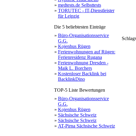
»
medtests.de Selbsttests
»
TORUTEC - IT-Dienstleister
für Leipzig
Die 5 beliebtesten Einträge
»
Büro-Organisationsservice
Schlag
G.G.
g
»
Kojenhus Rügen
»
Ferienwohnungen auf Rügen:
Ferienresidenz Rugana
»
Ferienwohnung Dresden -
Maik L. Borchers
»
Kostenloser Backlink bei
BacklinkDino
TOP-5 Liste Bewertungen
»
Büro-Organisationsservice
G.G.
»
Kojenhus Rügen
»
Sächsische Schweiz
»
Sächsische Schweiz
»
AT-Pirna Sächsische Schweiz