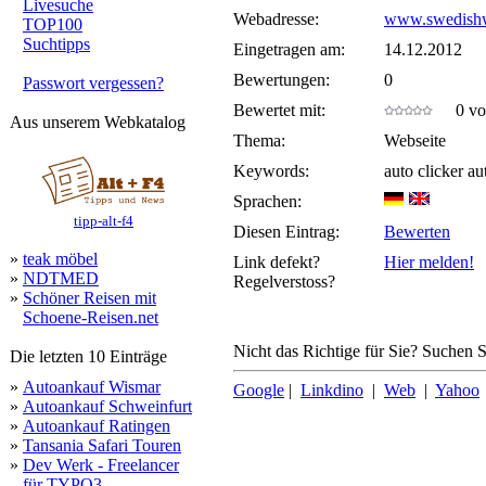
Livesuche
Webadresse:
www.swedish
TOP100
Suchtipps
Eingetragen am:
14.12.2012
Bewertungen:
0
Passwort vergessen?
Bewertet mit:
0 von
Aus unserem Webkatalog
Thema:
Webseite
Keywords:
auto clicker au
Sprachen:
tipp-alt-f4
Diesen Eintrag:
Bewerten
»
teak möbel
Link defekt?
Hier melden!
»
NDTMED
Regelverstoss?
»
Schöner Reisen mit
Schoene-Reisen.net
Nicht das Richtige für Sie? Suchen Si
Die letzten 10 Einträge
»
Autoankauf Wismar
Google
|
Linkdino
|
Web
|
Yahoo
»
Autoankauf Schweinfurt
»
Autoankauf Ratingen
»
Tansania Safari Touren
»
Dev Werk - Freelancer
für TYPO3