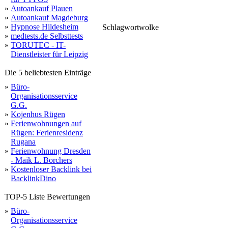
»
Autoankauf Plauen
»
Autoankauf Magdeburg
auto
»
Hypnose Hildesheim
Schlagwortwolke
au
»
medtests.de Selbsttests
domains
with
»
TORUTEC - IT-
Dienstleister für Leipzig
Die 5 beliebtesten Einträge
»
Büro-
Organisationsservice
G.G.
»
Kojenhus Rügen
»
Ferienwohnungen auf
Rügen: Ferienresidenz
Rugana
»
Ferienwohnung Dresden
- Maik L. Borchers
»
Kostenloser Backlink bei
BacklinkDino
TOP-5 Liste Bewertungen
»
Büro-
Organisationsservice