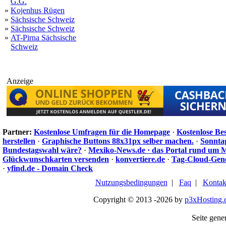
G.G.
»
Kojenhus Rügen
»
Sächsische Schweiz
»
Sächsische Schweiz
»
AT-Pirna Sächsische
Schweiz
Anzeige
Partner:
Kostenlose Umfragen für die Homepage
·
Kostenlose Be
herstellen
·
Graphische Buttons 88x31px selber machen.
·
Sonnta
Bundestagswahl wäre?
·
Mexiko-News.de · das Portal rund um 
Glückwunschkarten versenden
·
konvertiere.de
·
Tag-Cloud-Gen
·
yfind.de - Domain Check
Nutzungsbedingungen
|
Faq
|
Kontak
Copyright © 2013 -2026 by
p3xHosting.
Seite gener