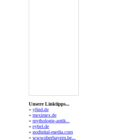
o
Unsere Linktipps...
»
yfind.de
»
meximex.de
»
mythologie-antik...
»
eybel.de
»
godigital-media.com
»
wwwoberbayern.be...