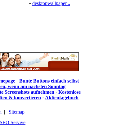
»
desktopwallpaper...
omepage
·
Bunte Buttons einfach selbst
len, wenn am nächsten Sonntag
te Screenshots aufnehmen
·
Kostenlose
iften & konvertieren
·
Aktientagebuch
n
|
Sitemap
SEO Servive