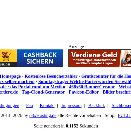
Anzeige
e Homepage
·
Kostenlose Besucherzähler · Gratiscounter für die H
px selber machen.
·
Sonntagsfrage: Welche Partei würden Sie wäh
de · das Portal rund um Mexiko
·
468x60 BannerCreator
·
Websi
rtiere.de
·
Tag-Cloud-Generator
·
Favicon-Editor
·
Bilder beschr
dingungen
|
Faq
|
Kontakt
|
Impressum
|
Backlink
|
Suchboxe
 2013 -2026 by
p3xHosting.de
alle Rechte vorbehalten - Script:
FULL 
Seite generiert in
0.1152
Sekunden