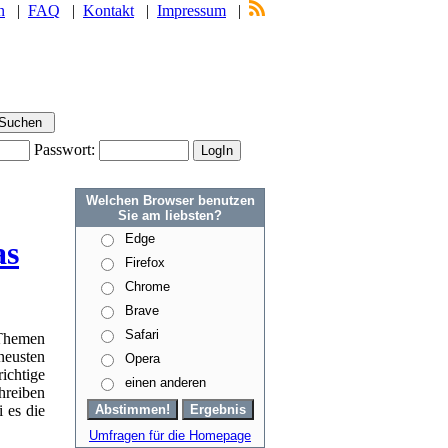
n
|
FAQ
|
Kontakt
|
Impressum
|
Passwort:
Welchen Browser benutzen
Sie am liebsten?
Edge
as
Firefox
Chrome
Brave
Safari
 Themen
eusten
Opera
chtige
einen anderen
hreiben
 es die
Umfragen für die Homepage