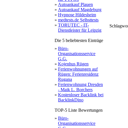
»
Autoankauf Plauen
»
Autoankauf Magdeburg
»
Hypnose Hildesheim
»
medtests.de Selbsttests
»
TORUTEC - IT-
Schlagwo
Dienstleister für Leipzig
sei
Die 5 beliebtesten Einträge
»
Büro-
Organisationsservice
G.G.
»
Kojenhus Rügen
»
Ferienwohnungen auf
Rügen: Ferienresidenz
Rugana
»
Ferienwohnung Dresden
- Maik L. Borchers
»
Kostenloser Backlink bei
BacklinkDino
TOP-5 Liste Bewertungen
»
Büro-
Organisationsservice