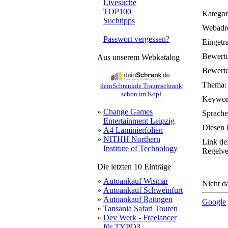
Livesuche
TOP100
Kategor
Suchtipps
Webadre
Passwort vergessen?
Eingetr
Bewert
Aus unserem Webkatalog
Bewerte
Thema:
deinSchrankde Traumschrank
schon im Kopf
Keywor
»
Change Games
Sprache
Entertainment Leipzig
Diesen 
»
A4 Laminierfolien
»
NITHH Northern
Link de
Institute of Technology
Regelve
Die letzten 10 Einträge
»
Autoankauf Wismar
Nicht da
»
Autoankauf Schweinfurt
»
Autoankauf Ratingen
Google
»
Tansania Safari Touren
»
Dev Werk - Freelancer
für TYPO3