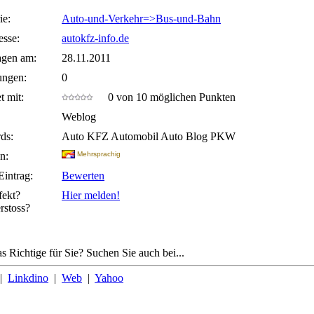
ie:
Auto-und-Verkehr=>Bus-und-Bahn
sse:
autokfz-info.de
agen am:
28.11.2011
ungen:
0
t mit:
0 von 10 möglichen Punkten
Weblog
ds:
Auto KFZ Automobil Auto Blog PKW
n:
Mehrsprachig
Eintrag:
Bewerten
fekt?
Hier melden!
rstoss?
s Richtige für Sie? Suchen Sie auch bei...
|
Linkdino
|
Web
|
Yahoo