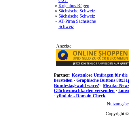
G.G.
»
Kojenhus Rügen
»
Sächsische Schweiz
»
Sächsische Schweiz
»
AT-Pirna Sächsische
Schweiz
Anzeige
Partner:
Kostenlose Umfragen für di
herstellen
·
Graphische Buttons 88x31
Bundestagswahl wäre?
·
Mexiko-News.
Glückwunschkarten versenden
·
konve
·
yfind.de - Domain Check
Nutzungsbe
Copyright ©