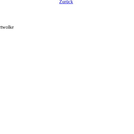
Zurück
aut
rtwolke
te
richtige
domains
günstig
webspace