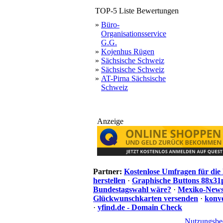
TOP-5 Liste Bewertungen
»
Büro-
Organisationsservice
G.G.
»
Kojenhus Rügen
»
Sächsische Schweiz
»
Sächsische Schweiz
»
AT-Pirna Sächsische
Schweiz
Anzeige
Partner:
Kostenlose Umfragen für di
herstellen
·
Graphische Buttons 88x31
Bundestagswahl wäre?
·
Mexiko-News.
Glückwunschkarten versenden
·
konve
·
yfind.de - Domain Check
Nutzungsbe