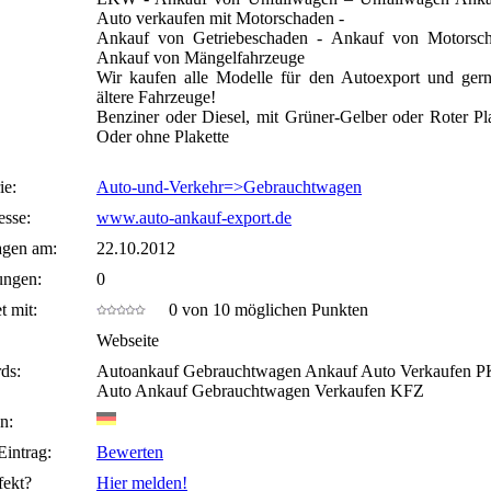
Auto verkaufen mit Motorschaden -
Ankauf von Getriebeschaden - Ankauf von Motorsch
Ankauf von Mängelfahrzeuge
Wir kaufen alle Modelle für den Autoexport und ger
ältere Fahrzeuge!
Benziner oder Diesel, mit Grüner-Gelber oder Roter Pla
Oder ohne Plakette
ie:
Auto-und-Verkehr=>Gebrauchtwagen
sse:
www.auto-ankauf-export.de
agen am:
22.10.2012
ungen:
0
t mit:
0 von 10 möglichen Punkten
Webseite
ds:
Autoankauf Gebrauchtwagen Ankauf Auto Verkaufen 
Auto Ankauf Gebrauchtwagen Verkaufen KFZ
n:
Eintrag:
Bewerten
fekt?
Hier melden!