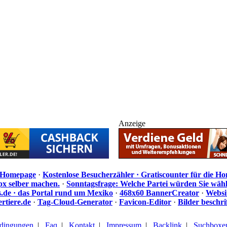
Anzeige
e Homepage
·
Kostenlose Besucherzähler · Gratiscounter für die H
px selber machen.
·
Sonntagsfrage: Welche Partei würden Sie wäh
de · das Portal rund um Mexiko
·
468x60 BannerCreator
·
Websi
rtiere.de
·
Tag-Cloud-Generator
·
Favicon-Editor
·
Bilder beschr
dingungen
|
Faq
|
Kontakt
|
Impressum
|
Backlink
|
Suchboxe