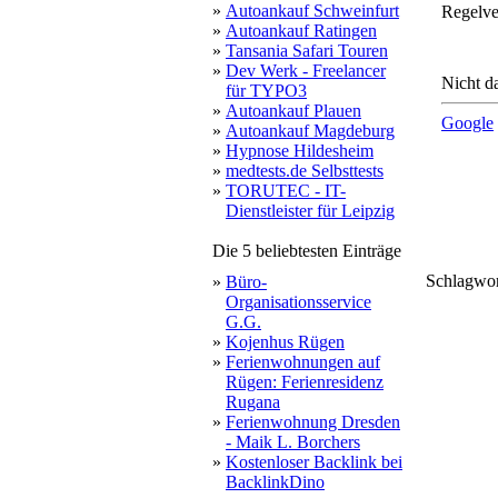
»
Autoankauf Schweinfurt
Regelve
»
Autoankauf Ratingen
»
Tansania Safari Touren
»
Dev Werk - Freelancer
Nicht da
für TYPO3
»
Autoankauf Plauen
Google
»
Autoankauf Magdeburg
»
Hypnose Hildesheim
»
medtests.de Selbsttests
»
TORUTEC - IT-
Dienstleister für Leipzig
Die 5 beliebtesten Einträge
Schlagwo
»
Büro-
Organisationsservice
expor
G.G.
»
Kojenhus Rügen
»
Ferienwohnungen auf
Rügen: Ferienresidenz
Rugana
»
Ferienwohnung Dresden
- Maik L. Borchers
»
Kostenloser Backlink bei
BacklinkDino