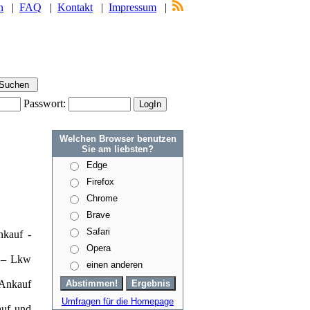
n
|
FAQ
|
Kontakt
|
Impressum
|
Passwort:
Welchen Browser benutzen
Sie am liebsten?
Edge
Firefox
Chrome
Brave
Safari
nkauf -
Opera
n – Lkw
einen anderen
 Ankauf
Umfragen für die Homepage
uf und