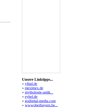
auf
Unsere Linktipps...
»
yfind.de
»
meximex.de
»
mythologie-antik...
»
eybel.de
»
godigital-media.com
»
wwwoberbayern.be...