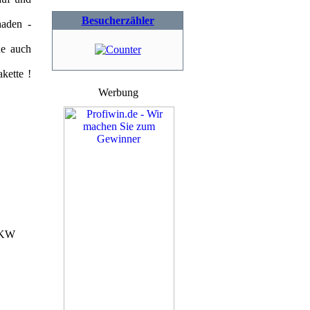
Besucherzähler
aden -
ne auch
kette !
Werbung
PKW