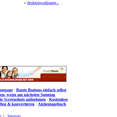
»
desktopwallpaper...
omepage
·
Bunte Buttons einfach selbst
len, wenn am nächsten Sonntag
te Screenshots aufnehmen
·
Kostenlose
iften & konvertieren
·
Aktientagebuch
n
|
Sitemap