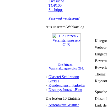
Livesuche
TOP100
Suchtipps
Passwort vergessen?
Aus unserem Webkatalog
Kategor
Webadre
Eingetr
Bewert
Die Fritzen -
Bewerte
Veranstaltungsservice GbR
Thema:
»
Glaserei Schürmann
Keywor
GmbH
»
Kundendienstmitarbeiter
»
Displayschutz4u-Blog
Sprache
Die letzten 10 Einträge
Diesen 
»
Autoankauf Wismar
Link de