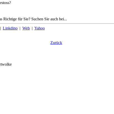
rstoss?
s Richtige für Sie? Suchen Sie auch bei...
|
Linkdino
|
Web
|
Yahoo
Zurück
rtwolke
ank
verkaufen
gebrauchtwagen
motorschaden
autoankauf
auto
t