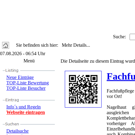
Suche:
Sie befinden sich hier: Mehr Details...
07.08.2026 - 06:54 Uhr
Menü
Die Detailseite zu diesem Eintrag wurd
Fachfu
Neue Einträge
TOP-Liste Bewertung
TOP-Liste Besucher
Fachfußpflege 
vor Ort!
Info´s und Regeln
Nagelhaut g
Webseite eintragen
ausgleich
Komplettbeha
vorheriger 
Einzelbehandl
Detailsuche
auch Kombipak