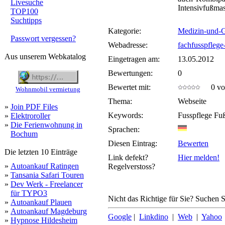
Livesuche
Intensivfußmas
TOP100
Suchtipps
Kategorie:
Medizin-und-
Passwort vergessen?
Webadresse:
fachfusspflege
Aus unserem Webkatalog
Eingetragen am:
13.05.2012
Bewertungen:
0
Bewertet mit:
0 von
Wohnmobil vermietung
Thema:
Webseite
»
Join PDF Files
Keywords:
Fusspflege Fuß
»
Elektroroller
»
Die Ferienwohnung in
Sprachen:
Bochum
Diesen Eintrag:
Bewerten
Die letzten 10 Einträge
Link defekt?
Hier melden!
»
Autoankauf Ratingen
Regelverstoss?
»
Tansania Safari Touren
»
Dev Werk - Freelancer
für TYPO3
Nicht das Richtige für Sie? Suchen Si
»
Autoankauf Plauen
»
Autoankauf Magdeburg
Google
|
Linkdino
|
Web
|
Yahoo
»
Hypnose Hildesheim