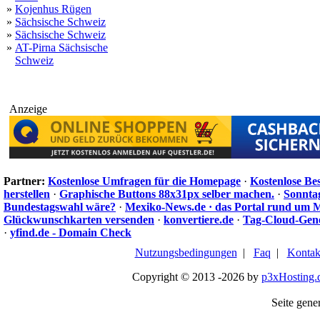
»
Kojenhus Rügen
»
Sächsische Schweiz
»
Sächsische Schweiz
»
AT-Pirna Sächsische
Schweiz
Anzeige
Partner:
Kostenlose Umfragen für die Homepage
·
Kostenlose Be
herstellen
·
Graphische Buttons 88x31px selber machen.
·
Sonnta
Bundestagswahl wäre?
·
Mexiko-News.de · das Portal rund um 
Glückwunschkarten versenden
·
konvertiere.de
·
Tag-Cloud-Gen
·
yfind.de - Domain Check
Nutzungsbedingungen
|
Faq
|
Kontak
Copyright © 2013 -2026 by
p3xHosting.
Seite gener