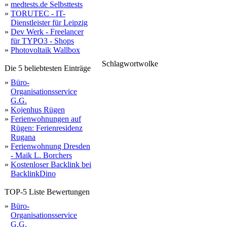
»
medtests.de Selbsttests
»
TORUTEC - IT-
Dienstleister für Leipzig
»
Dev Werk - Freelancer
für TYPO3 - Shops
»
Photovoltaik Wallbox
Schlagwortwolke
Die 5 beliebtesten Einträge
»
Büro-
Organisationsservice
G.G.
»
Kojenhus Rügen
»
Ferienwohnungen auf
Rügen: Ferienresidenz
Rugana
»
Ferienwohnung Dresden
- Maik L. Borchers
»
Kostenloser Backlink bei
BacklinkDino
TOP-5 Liste Bewertungen
»
Büro-
Organisationsservice
G.G.