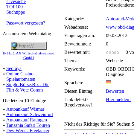
Livesuche
Preisorientier
TOP100
Suchtipps
Kategorie:
Auto-und-Ver
Passwort vergessen?
Webadresse:
www.obd-diag
Aus unserem Webkatalog
Eingetragen am:
09.03.2012
Bewertungen:
0
Bewertet mit:
0 von
INTERTAX Wirtschaftstreuhand
GmbH
Thema:
Webseite
»
Seoraya
Keywords:
OBD OBDII Di
»
Online Casino
Diagnose
Spielautomaten
Sprachen:
»
Single-Börse.Biz - Die
Flirt & Vote Comm
Diesen Eintrag:
Bewerten
Link defekt?
Hier melden!
Die letzten 10 Einträge
Regelverstoss?
»
Autoankauf Wismar
»
Autoankauf Schweinfurt
»
Autoankauf Ratingen
Nicht das Richtige für Sie? Suchen Si
»
Tansania Safari Touren
»
Dev Werk - Freelancer