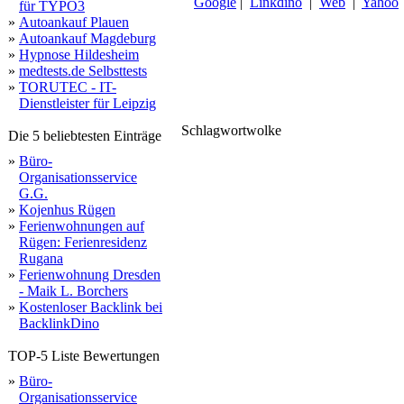
Google
|
Linkdino
|
Web
|
Yahoo
für TYPO3
»
Autoankauf Plauen
»
Autoankauf Magdeburg
»
Hypnose Hildesheim
»
medtests.de Selbsttests
»
TORUTEC - IT-
Dienstleister für Leipzig
Schlagwortwolke
geraete
Die 5 beliebtesten Einträge
webspace
domains
geraeten
systeme
g
board
»
Büro-
Organisationsservice
G.G.
»
Kojenhus Rügen
»
Ferienwohnungen auf
Rügen: Ferienresidenz
Rugana
»
Ferienwohnung Dresden
- Maik L. Borchers
»
Kostenloser Backlink bei
BacklinkDino
TOP-5 Liste Bewertungen
»
Büro-
Organisationsservice