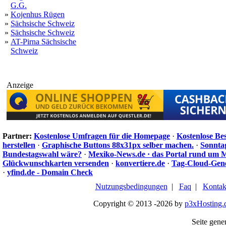
G.G.
»
Kojenhus Rügen
»
Sächsische Schweiz
»
Sächsische Schweiz
»
AT-Pirna Sächsische
Schweiz
Anzeige
Partner:
Kostenlose Umfragen für die Homepage
·
Kostenlose Be
herstellen
·
Graphische Buttons 88x31px selber machen.
·
Sonnta
Bundestagswahl wäre?
·
Mexiko-News.de · das Portal rund um 
Glückwunschkarten versenden
·
konvertiere.de
·
Tag-Cloud-Gen
·
yfind.de - Domain Check
Nutzungsbedingungen
|
Faq
|
Kontak
Copyright © 2013 -2026 by
p3xHosting.
Seite gener