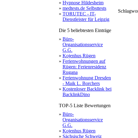
»
Hypnose Hildesheim
»
medtests.de Selbsttests
Schlagwo
»
TORUTEC - IT-
them
tung
k
ko
lä
cken
Dienstleister für Leipzig
infek
zwec
this
Die 5 beliebtesten Einträge
»
Büro-
Organisationsservice
G.G.
»
Kojenhus Rügen
»
Ferienwohnungen auf
Rügen: Ferienresidenz
Rugana
»
Ferienwohnung Dresden
- Maik L. Borchers
»
Kostenloser Backlink bei
BacklinkDino
TOP-5 Liste Bewertungen
»
Büro-
Organisationsservice
G.G.
»
Kojenhus Rügen
»
Sächsische Schweiz