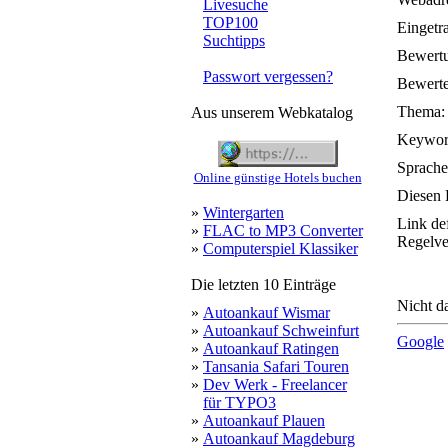
Livesuche
TOP100
Eingetr
Suchtipps
Bewert
Passwort vergessen?
Bewerte
Thema:
Aus unserem Webkatalog
Keywor
Sprache
Online günstige Hotels buchen
Diesen 
»
Wintergarten
Link de
»
FLAC to MP3 Converter
Regelve
»
Computerspiel Klassiker
Die letzten 10 Einträge
Nicht da
»
Autoankauf Wismar
»
Autoankauf Schweinfurt
Google
»
Autoankauf Ratingen
»
Tansania Safari Touren
»
Dev Werk - Freelancer
für TYPO3
»
Autoankauf Plauen
»
Autoankauf Magdeburg