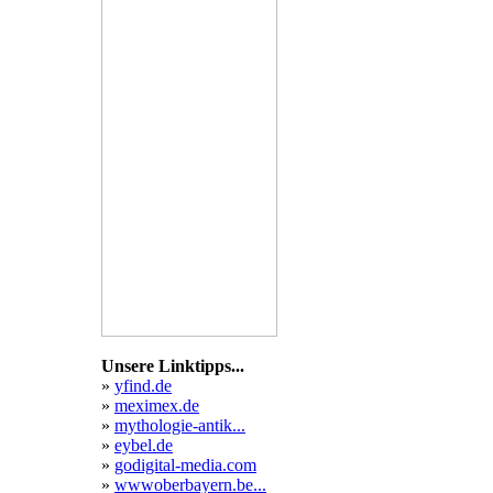
grip
i
iken
Unsere Linktipps...
»
yfind.de
»
meximex.de
»
mythologie-antik...
»
eybel.de
»
godigital-media.com
»
wwwoberbayern.be...