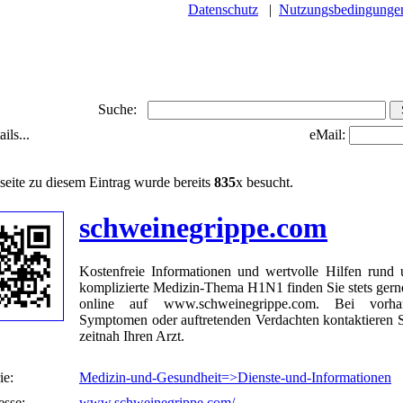
Datenschutz
|
Nutzungsbedingunge
Suche:
ils...
eMail:
seite zu diesem Eintrag wurde bereits
835
x besucht.
schweinegrippe.com
Kostenfreie Informationen und wertvolle Hilfen rund
komplizierte Medizin-Thema H1N1 finden Sie stets gerne
online auf www.schweinegrippe.com. Bei vorha
Symptomen oder auftretenden Verdachten kontaktieren Si
zeitnah Ihren Arzt.
ie:
Medizin-und-Gesundheit=>Dienste-und-Informationen
sse:
www.schweinegrippe.com/