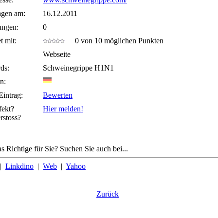
agen am:
16.12.2011
ungen:
0
t mit:
0 von 10 möglichen Punkten
Webseite
ds:
Schweinegrippe H1N1
n:
Eintrag:
Bewerten
fekt?
Hier melden!
rstoss?
s Richtige für Sie? Suchen Sie auch bei...
|
Linkdino
|
Web
|
Yahoo
Zurück