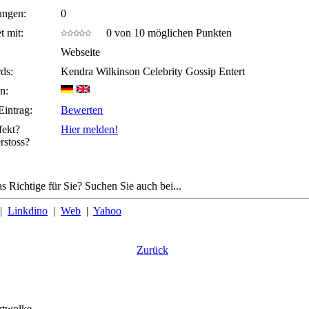
ungen:
0
t mit:
0 von 10 möglichen Punkten
Webseite
ds:
Kendra Wilkinson Celebrity Gossip Entert
n:
Eintrag:
Bewerten
fekt?
Hier melden!
rstoss?
s Richtige für Sie? Suchen Sie auch bei...
|
Linkdino
|
Web
|
Yahoo
Zurück
rtwolke