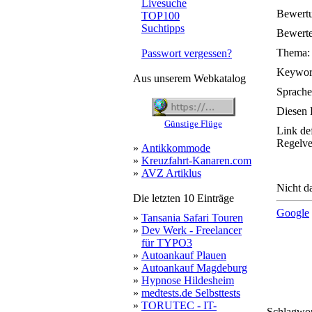
Livesuche
Bewert
TOP100
Suchtipps
Bewerte
Thema:
Passwort vergessen?
Keywor
Aus unserem Webkatalog
Sprache
Diesen 
Günstige Flüge
Link de
Regelve
»
Antikkommode
»
Kreuzfahrt-Kanaren.com
»
AVZ Artiklus
Nicht da
Die letzten 10 Einträge
Google
»
Tansania Safari Touren
»
Dev Werk - Freelancer
für TYPO3
»
Autoankauf Plauen
»
Autoankauf Magdeburg
»
Hypnose Hildesheim
»
medtests.de Selbsttests
»
TORUTEC - IT-
Schlagwo