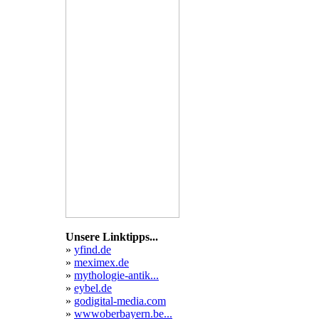
bspace
Unsere Linktipps...
»
yfind.de
»
meximex.de
»
mythologie-antik...
»
eybel.de
»
godigital-media.com
»
wwwoberbayern.be...