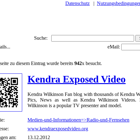
Datenschutz
|
Nutzungsbedingunge
Suche:
ils...
eMail:
seite zu diesem Eintrag wurde bereits
942
x besucht.
Kendra Exposed Video
Kendra Wilkinson Fan blog with thousands of Kendra W
Pics, News as well as Kendra Wilkinson Videos. 
Wilkinson is a popular TV presenter and model.
ie:
Medien-und-Informationen=>Radio-und-Fernsehen
sse:
www.kendraexposedvideo.org
agen am:
13.12.2012