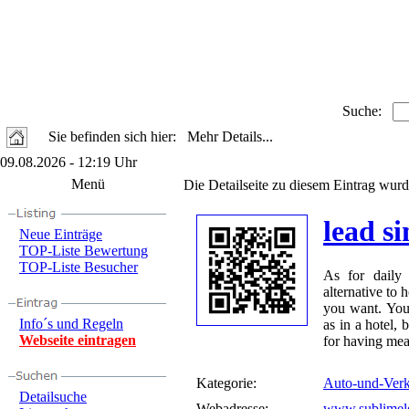
Suche:
Sie befinden sich hier: Mehr Details...
09.08.2026 - 12:19 Uhr
Menü
Die Detailseite zu diesem Eintrag wurd
lead s
Neue Einträge
TOP-Liste Bewertung
TOP-Liste Besucher
As for daily 
alternative to 
you want. You
Info´s und Regeln
as in a hotel, 
Webseite eintragen
for having mea
Kategorie:
Auto-und-Verk
Detailsuche
Webadresse:
www.sublimel