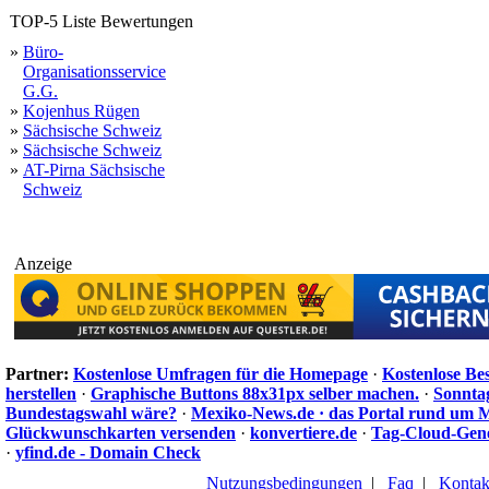
TOP-5 Liste Bewertungen
»
Büro-
Organisationsservice
G.G.
»
Kojenhus Rügen
»
Sächsische Schweiz
»
Sächsische Schweiz
»
AT-Pirna Sächsische
Schweiz
Anzeige
Partner:
Kostenlose Umfragen für die Homepage
·
Kostenlose Be
herstellen
·
Graphische Buttons 88x31px selber machen.
·
Sonnta
Bundestagswahl wäre?
·
Mexiko-News.de · das Portal rund um 
Glückwunschkarten versenden
·
konvertiere.de
·
Tag-Cloud-Gen
·
yfind.de - Domain Check
Nutzungsbedingungen
|
Faq
|
Kontak