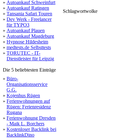
»
Autoankauf Schweinfurt
»
Autoankauf Ratingen
Schlagwortwolke
singer
»
Tansania Safari Touren
lead
sublime
»
Dev Werk - Freelancer
für TYPO3
»
Autoankauf Plauen
»
Autoankauf Magdeburg
»
Hypnose Hildesheim
»
medtests.de Selbsttests
»
TORUTEC - IT-
Dienstleister für Leipzig
Die 5 beliebtesten Einträge
»
Büro-
Organisationsservice
G.G.
»
Kojenhus Rügen
»
Ferienwohnungen auf
Rügen: Ferienresidenz
Rugana
»
Ferienwohnung Dresden
- Maik L. Borchers
»
Kostenloser Backlink bei
BacklinkDino