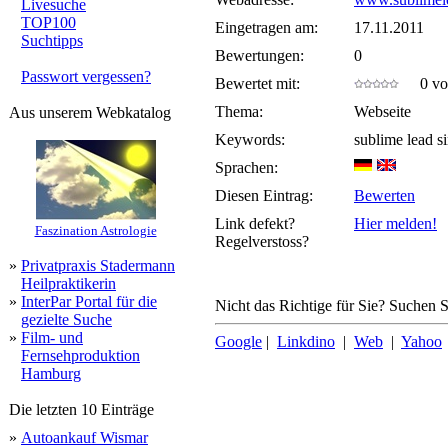
Livesuche
TOP100
Eingetragen am:
17.11.2011
Suchtipps
Bewertungen:
0
Passwort vergessen?
Bewertet mit:
0 von
Thema:
Webseite
Aus unserem Webkatalog
Keywords:
sublime lead si
Sprachen:
Diesen Eintrag:
Bewerten
Link defekt?
Hier melden!
Faszination Astrologie
Regelverstoss?
»
Privatpraxis Stadermann
Heilpraktikerin
»
InterPar Portal für die
Nicht das Richtige für Sie? Suchen Si
gezielte Suche
»
Film- und
Google
|
Linkdino
|
Web
|
Yahoo
Fernsehproduktion
Hamburg
Die letzten 10 Einträge
»
Autoankauf Wismar