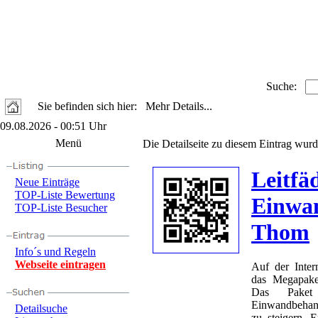
Suche:
Sie befinden sich hier: Mehr Details...
09.08.2026 - 00:51 Uhr
Menü
Die Detailseite zu diesem Eintrag wurd
Leitfä
Neue Einträge
TOP-Liste Bewertung
Einwa
TOP-Liste Besucher
Thom
Info´s und Regeln
Webseite eintragen
Auf der Inter
das Megapake
Das Paket
Einwandbehand
Detailsuche
zu steigern. 