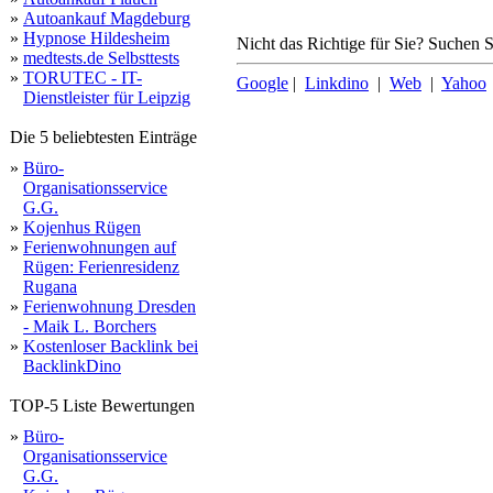
»
Autoankauf Magdeburg
»
Hypnose Hildesheim
Nicht das Richtige für Sie? Suchen Si
»
medtests.de Selbsttests
»
TORUTEC - IT-
Google
|
Linkdino
|
Web
|
Yahoo
Dienstleister für Leipzig
Die 5 beliebtesten Einträge
»
Büro-
Organisationsservice
G.G.
»
Kojenhus Rügen
»
Ferienwohnungen auf
Rügen: Ferienresidenz
Rugana
»
Ferienwohnung Dresden
- Maik L. Borchers
»
Kostenloser Backlink bei
BacklinkDino
TOP-5 Liste Bewertungen
»
Büro-
Organisationsservice
G.G.