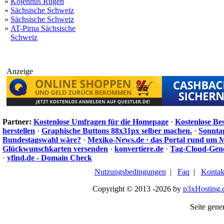
»
Kojenhus Rügen
»
Sächsische Schweiz
»
Sächsische Schweiz
»
AT-Pirna Sächsische
Schweiz
Anzeige
Partner:
Kostenlose Umfragen für die Homepage
·
Kostenlose Be
herstellen
·
Graphische Buttons 88x31px selber machen.
·
Sonnta
Bundestagswahl wäre?
·
Mexiko-News.de · das Portal rund um 
Glückwunschkarten versenden
·
konvertiere.de
·
Tag-Cloud-Gen
·
yfind.de - Domain Check
Nutzungsbedingungen
|
Faq
|
Kontak
Copyright © 2013 -2026 by
p3xHosting.
Seite gener