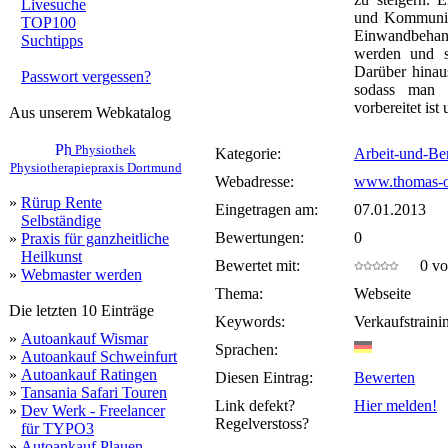
Livesuche
und Kommunik
TOP100
Einwandbehan
Suchtipps
werden und s
Darüber hinaus
Passwort vergessen?
sodass man s
vorbereitet ist
Aus unserem Webkatalog
Physiothek
Kategorie:
Arbeit-und-Be
Physiotherapiepraxis Dortmund
Webadresse:
www.thomas-o
»
Rürup Rente
Eingetragen am:
07.01.2013
Selbständige
Bewertungen:
0
»
Praxis für ganzheitliche
Heilkunst
Bewertet mit:
0 von
»
Webmaster werden
Thema:
Webseite
Die letzten 10 Einträge
Keywords:
Verkaufstraini
»
Autoankauf Wismar
Sprachen:
»
Autoankauf Schweinfurt
»
Autoankauf Ratingen
Diesen Eintrag:
Bewerten
»
Tansania Safari Touren
Link defekt?
Hier melden!
»
Dev Werk - Freelancer
Regelverstoss?
für TYPO3
»
Autoankauf Plauen