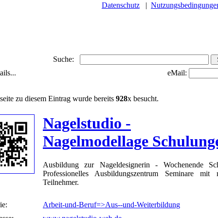
Datenschutz
|
Nutzungsbedingunge
Suche:
ils...
eMail:
seite zu diesem Eintrag wurde bereits
928
x besucht.
Nagelstudio -
Nagelmodellage Schulung
Ausbildung zur Nageldesignerin - Wochenende Sch
Professionelles Ausbildungszentrum Seminare mit
Teilnehmer.
ie:
Arbeit-und-Beruf=>Aus--und-Weiterbildung