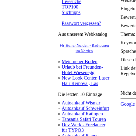
Webadre
Livesuche
TOP100
Eingetr
Suchtipps
Bewert
Passwort vergessen?
Bewerte
Aus unserem Webkatalog
Thema:
Keywor
Hoher Norden - Radtouren
im Norden
Sprache
Diesen 
»
Mein neuer Boden
»
Urlaub bei Freunden-
Link de
Hotel Wiesenegg
Regelve
»
New Look Center, Laser
Hair Removal, Las
Nicht da
Die letzten 10 Einträge
»
Autoankauf Wismar
Google
»
Autoankauf Schweinfurt
»
Autoankauf Ratingen
»
Tansania Safari Touren
»
Dev Werk - Freelancer
für TYPO3
»
Autoankauf Plauen