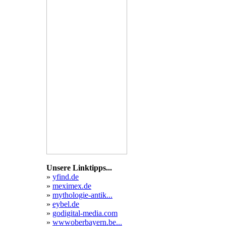
Unsere Linktipps...
»
yfind.de
»
meximex.de
»
mythologie-antik...
»
eybel.de
»
godigital-media.com
»
wwwoberbayern.be...