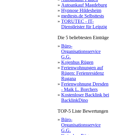
»
Autoankauf Magdeburg
»
Hypnose Hildesheim
»
medtests.de Selbsttests
»
TORUTEC - IT-
Dienstleister für Leipzig
Die 5 beliebtesten Einträge
»
Büro-
Organisationsservice
G.G.
»
Kojenhus Rügen
»
Ferienwohnungen auf
Rügen: Ferienresidenz
Rugana
»
Ferienwohnung Dresden
- Maik L. Borchers
»
Kostenloser Backlink bei
BacklinkDino
TOP-5 Liste Bewertungen
»
Büro-
Organisationsservice
G.G.