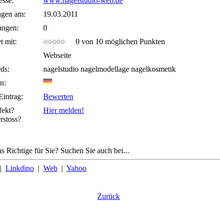
sse:
www.nagelstudio-web.de
agen am:
19.03.2011
ungen:
0
t mit:
0 von 10 möglichen Punkten
Webseite
ds:
nagelstudio nagelmodellage nagelkosmetik
n:
Eintrag:
Bewerten
fekt?
Hier melden!
rstoss?
s Richtige für Sie? Suchen Sie auch bei...
|
Linkdino
|
Web
|
Yahoo
Zurück