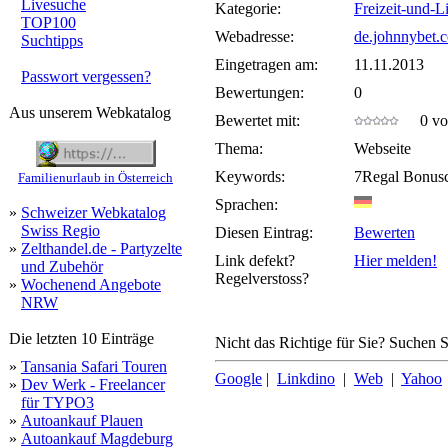
Livesuche
Kategorie:
Freizeit-und-L
TOP100
Webadresse:
de.johnnybet.
Suchtipps
Eingetragen am:
11.11.2013
Passwort vergessen?
Bewertungen:
0
Aus unserem Webkatalog
Bewertet mit:
0 von
Thema:
Webseite
Keywords:
7Regal Bonus
Familienurlaub in Österreich
Sprachen:
»
Schweizer Webkatalog
Swiss Regio
Diesen Eintrag:
Bewerten
»
Zelthandel.de - Partyzelte
Link defekt?
Hier melden!
und Zubehör
Regelverstoss?
»
Wochenend Angebote
NRW
Die letzten 10 Einträge
Nicht das Richtige für Sie? Suchen Si
»
Tansania Safari Touren
Google
|
Linkdino
|
Web
|
Yahoo
»
Dev Werk - Freelancer
für TYPO3
»
Autoankauf Plauen
»
Autoankauf Magdeburg