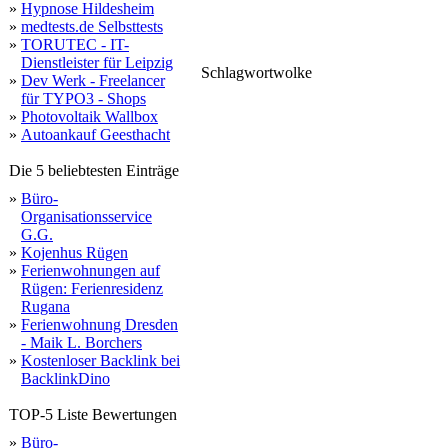
»
Hypnose Hildesheim
»
medtests.de Selbsttests
»
TORUTEC - IT-
Dienstleister für Leipzig
Schlagwortwolke
»
Dev Werk - Freelancer
online
sofort
ranking
kostenloses
b
2
boni
für TYPO3 - Shops
erhalten
spiele
johnnybet
»
Photovoltaik Wallbox
»
Autoankauf Geesthacht
Die 5 beliebtesten Einträge
»
Büro-
Organisationsservice
G.G.
»
Kojenhus Rügen
»
Ferienwohnungen auf
Rügen: Ferienresidenz
Rugana
»
Ferienwohnung Dresden
- Maik L. Borchers
»
Kostenloser Backlink bei
BacklinkDino
TOP-5 Liste Bewertungen
»
Büro-