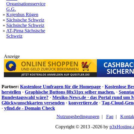
Organisationsservice
G.G.
»
Kojenhus Rügen
»
Sächsische Schweiz
»
Sächsische Schweiz
»
AT-Pirna Sächsische
Schweiz
Anzeige
Partner:
Kostenlose Umfragen für die Homepage
·
Kostenlose Be
herstellen
·
Graphische Buttons 88x31px selber machen.
·
Sonnta
Bundestagswahl wäre?
·
Mexiko-News.de · das Portal rund um 
Glückwunschkarten versenden
·
konvertiere.de
·
Tag-Cloud-Gen
·
yfind.de - Domain Check
Nutzungsbedingungen
|
Faq
|
Kontak
Copyright © 2013 -2026 by
p3xHosting.