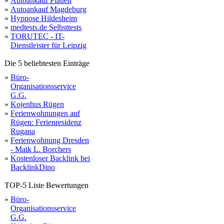
»
Autoankauf Plauen
»
Autoankauf Magdeburg
»
Hypnose Hildesheim
»
medtests.de Selbsttests
»
TORUTEC - IT-
Dienstleister für Leipzig
Die 5 beliebtesten Einträge
»
Büro-
Organisationsservice
G.G.
»
Kojenhus Rügen
»
Ferienwohnungen auf
Rügen: Ferienresidenz
Rugana
»
Ferienwohnung Dresden
- Maik L. Borchers
»
Kostenloser Backlink bei
BacklinkDino
TOP-5 Liste Bewertungen
»
Büro-
Organisationsservice
G.G.