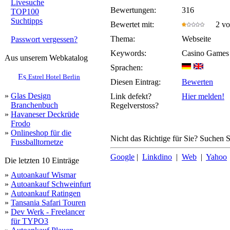
Livesuche
Bewertungen:
316
TOP100
Suchtipps
Bewertet mit:
2 von
Thema:
Webseite
Passwort vergessen?
Keywords:
Casino Games
Aus unserem Webkatalog
Sprachen:
Estrel Hotel Berlin
Diesen Eintrag:
Bewerten
»
Glas Design
Link defekt?
Hier melden!
Branchenbuch
Regelverstoss?
»
Havaneser Deckrüde
Frodo
»
Onlineshop für die
Nicht das Richtige für Sie? Suchen Si
Fussballtornetze
Google
|
Linkdino
|
Web
|
Yahoo
Die letzten 10 Einträge
»
Autoankauf Wismar
»
Autoankauf Schweinfurt
»
Autoankauf Ratingen
»
Tansania Safari Touren
»
Dev Werk - Freelancer
für TYPO3