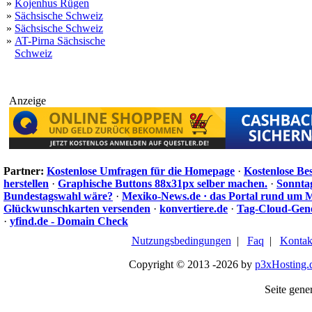
»
Kojenhus Rügen
»
Sächsische Schweiz
»
Sächsische Schweiz
»
AT-Pirna Sächsische
Schweiz
Anzeige
Partner:
Kostenlose Umfragen für die Homepage
·
Kostenlose Be
herstellen
·
Graphische Buttons 88x31px selber machen.
·
Sonnta
Bundestagswahl wäre?
·
Mexiko-News.de · das Portal rund um 
Glückwunschkarten versenden
·
konvertiere.de
·
Tag-Cloud-Gen
·
yfind.de - Domain Check
Nutzungsbedingungen
|
Faq
|
Kontak
Copyright © 2013 -2026 by
p3xHosting.
Seite gener