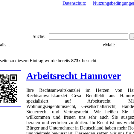
Datenschutz
|
Nutzungsbedingunge
Suche:
ils...
eMail:
seite zu diesem Eintrag wurde bereits
873
x besucht.
Arbeitsrecht Hannover
Ihre Rechtsanwaltskanzlei im Herzen von Han
Rechtsanwaltskanzlei Gesa Bendfeldt aus Hannov
spezialisiert auf Arbeitsrecht, Mietr
Wohnungseigentumsrecht, Gesellschaftsrecht, Handel
Steuerrecht und Vertragsrecht. Wir heißen Sie he
willkommen und freuen uns sehr auch Sie ausgeze
beraten und vertreten zu dürfen. Ihr Recht ist uns wicht
Bürger und Unternehmer in Deutschland haben mehr Rec
uns vielmals bewusst ist. Deswegen setzen wir uns für S