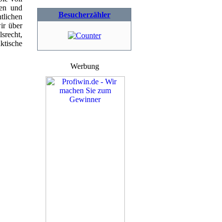
ten und
Besucherzähler
tlichen
ir über
recht,
tische
Werbung