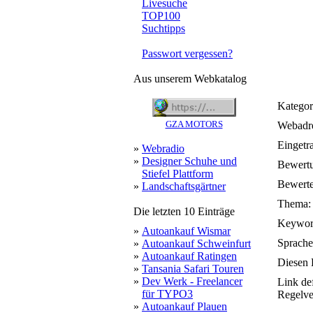
Livesuche
TOP100
Suchtipps
Passwort vergessen?
Aus unserem Webkatalog
Kategor
GZA MOTORS
Webadre
Eingetr
»
Webradio
»
Designer Schuhe und
Bewert
Stiefel Plattform
Bewerte
»
Landschaftsgärtner
Thema:
Die letzten 10 Einträge
Keywor
»
Autoankauf Wismar
Sprache
»
Autoankauf Schweinfurt
»
Autoankauf Ratingen
Diesen 
»
Tansania Safari Touren
»
Dev Werk - Freelancer
Link de
für TYPO3
Regelve
»
Autoankauf Plauen