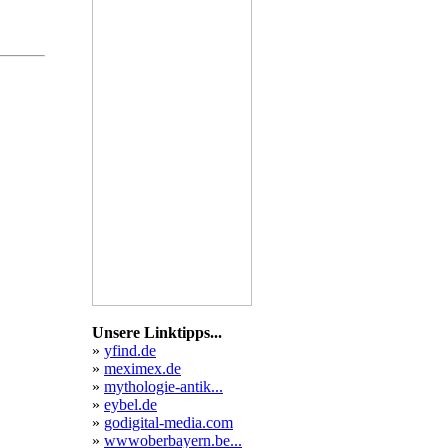
srecht
wecken
ogien
riff
llschaftsrecht
eite
Unsere Linktipps...
»
yfind.de
»
meximex.de
»
mythologie-antik...
»
eybel.de
»
godigital-media.com
»
wwwoberbayern.be...