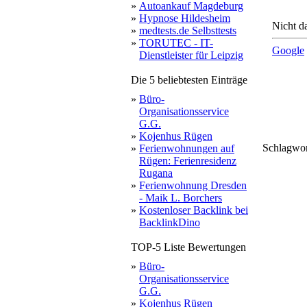
»
Autoankauf Magdeburg
»
Hypnose Hildesheim
Nicht da
»
medtests.de Selbsttests
»
TORUTEC - IT-
Google
Dienstleister für Leipzig
Die 5 beliebtesten Einträge
»
Büro-
Organisationsservice
G.G.
»
Kojenhus Rügen
Schlagwo
»
Ferienwohnungen auf
z
immer
arch
w
Rügen: Ferienresidenz
ben
sta
Rugana
»
Ferienwohnung Dresden
- Maik L. Borchers
»
Kostenloser Backlink bei
BacklinkDino
TOP-5 Liste Bewertungen
»
Büro-
Organisationsservice
G.G.
»
Kojenhus Rügen