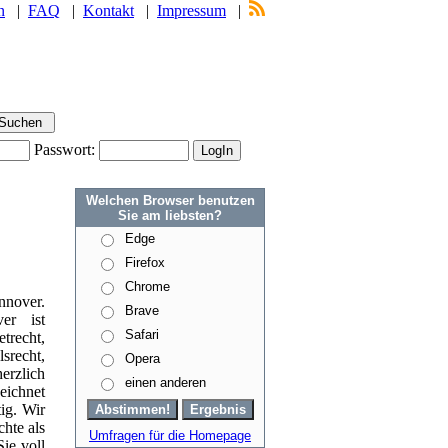
n
|
FAQ
|
Kontakt
|
Impressum
|
Passwort:
Welchen Browser benutzen
Sie am liebsten?
Edge
Firefox
Chrome
nover.
Brave
er ist
Safari
echt,
srecht,
Opera
rzlich
einen anderen
ichnet
ig. Wir
hte als
Umfragen für die Homepage
ie voll