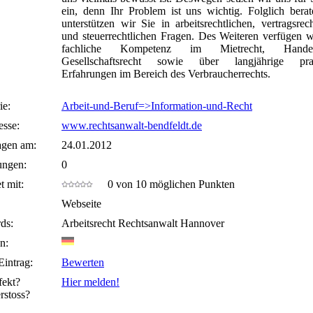
ein, denn Ihr Problem ist uns wichtig. Folglich bera
unterstützen wir Sie in arbeitsrechtlichen, vertragsrech
und steuerrechtlichen Fragen. Des Weiteren verfügen w
fachliche Kompetenz im Mietrecht, Handels
Gesellschaftsrecht sowie über langjährige prak
Erfahrungen im Bereich des Verbraucherrechts.
ie:
Arbeit-und-Beruf=>Information-und-Recht
sse:
www.rechtsanwalt-bendfeldt.de
agen am:
24.01.2012
ungen:
0
t mit:
0 von 10 möglichen Punkten
Webseite
ds:
Arbeitsrecht Rechtsanwalt Hannover
n:
Eintrag:
Bewerten
fekt?
Hier melden!
rstoss?