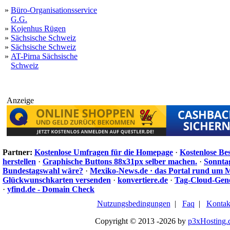
»
Büro-Organisationsservice
G.G.
»
Kojenhus Rügen
»
Sächsische Schweiz
»
Sächsische Schweiz
»
AT-Pirna Sächsische
Schweiz
Anzeige
Partner:
Kostenlose Umfragen für die Homepage
·
Kostenlose Be
herstellen
·
Graphische Buttons 88x31px selber machen.
·
Sonnta
Bundestagswahl wäre?
·
Mexiko-News.de · das Portal rund um 
Glückwunschkarten versenden
·
konvertiere.de
·
Tag-Cloud-Gen
·
yfind.de - Domain Check
Nutzungsbedingungen
|
Faq
|
Kontak
Copyright © 2013 -2026 by
p3xHosting.