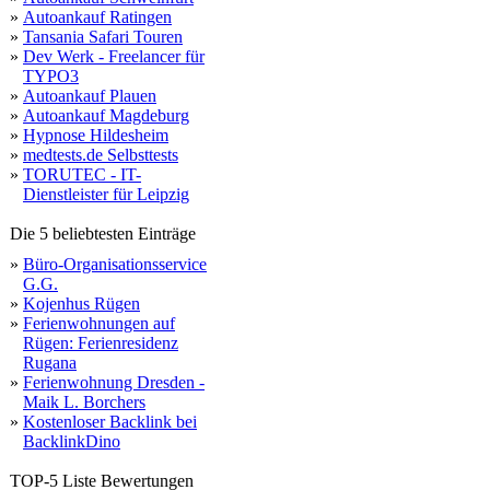
»
Autoankauf Ratingen
»
Tansania Safari Touren
»
Dev Werk - Freelancer für
TYPO3
»
Autoankauf Plauen
»
Autoankauf Magdeburg
»
Hypnose Hildesheim
»
medtests.de Selbsttests
»
TORUTEC - IT-
Dienstleister für Leipzig
Die 5 beliebtesten Einträge
»
Büro-Organisationsservice
G.G.
»
Kojenhus Rügen
»
Ferienwohnungen auf
Rügen: Ferienresidenz
Rugana
»
Ferienwohnung Dresden -
Maik L. Borchers
»
Kostenloser Backlink bei
BacklinkDino
TOP-5 Liste Bewertungen