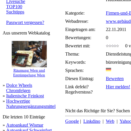
Livesuche
TOP100
Suchtipps
Kategorie:
Firmen-und-
Webadresse:
www.gebäuder
Passwort vergessen?
Eingetragen am:
22.11.2011
Aus unserem Webkatalog
Bewertungen:
0
Bewertet mit:
0 vo
Thema:
Dienstleistun
Keywords:
büroreinigun
Sprachen:
Räumung Wien und
Entrümpelung Wien
Diesen Eintrag:
Bewerten
»
Dolce Wheels
Link defekt?
Hier melden!
Chromfelgen
Regelverstoss?
»
Italienische Feinkost
»
Hochwertige
Nahrungsergänzungsmittel
Nicht das Richtige für Sie? Suchen 
Die letzten 10 Einträge
Google
|
Linkdino
|
Web
|
Yaho
»
Autoankauf Wismar
»
Autoankauf Schweinfurt