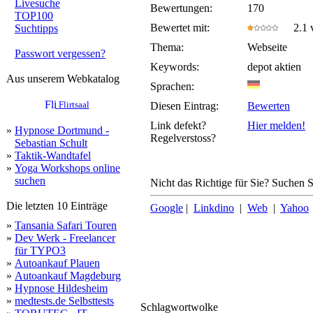
Livesuche
Bewertungen:
170
TOP100
Bewertet mit:
2.1 v
Suchtipps
Thema:
Webseite
Passwort vergessen?
Keywords:
depot aktien
Aus unserem Webkatalog
Sprachen:
Flirtsaal
Diesen Eintrag:
Bewerten
Link defekt?
Hier melden!
»
Hypnose Dortmund -
Regelverstoss?
Sebastian Schult
»
Taktik-Wandtafel
»
Yoga Workshops online
suchen
Nicht das Richtige für Sie? Suchen Si
Die letzten 10 Einträge
Google
|
Linkdino
|
Web
|
Yahoo
»
Tansania Safari Touren
»
Dev Werk - Freelancer
für TYPO3
»
Autoankauf Plauen
»
Autoankauf Magdeburg
»
Hypnose Hildesheim
»
medtests.de Selbsttests
Schlagwortwolke