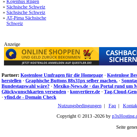
»
Kojenhus Rügen
»
Sächsische Schweiz
»
Sächsische Schweiz
»
AT-Pirna Sächsische
Schweiz
Anzeige
Partner:
Kostenlose Umfragen für die Homepage
·
Kostenlose Be
herstellen
·
Graphische Buttons 88x31px selber machen.
·
Sonnta
Bundestagswahl wäre?
·
Mexiko-News.de · das Portal rund um 
Glückwunschkarten versenden
·
konvertiere.de
·
Tag-Cloud-Gen
·
yfind.de - Domain Check
Nutzungsbedingungen
|
Faq
|
Kontak
Copyright © 2013 -2026 by
p3xHosting.
Seite gener