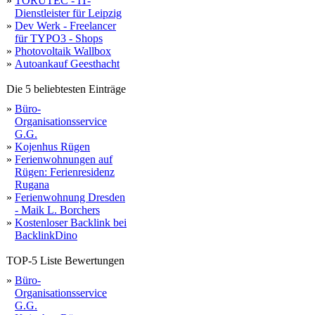
»
TORUTEC - IT-
broker
o
webspace
domains
Dienstleister für Leipzig
depot
»
Dev Werk - Freelancer
für TYPO3 - Shops
»
Photovoltaik Wallbox
»
Autoankauf Geesthacht
Die 5 beliebtesten Einträge
»
Büro-
Organisationsservice
G.G.
»
Kojenhus Rügen
»
Ferienwohnungen auf
Rügen: Ferienresidenz
Rugana
»
Ferienwohnung Dresden
- Maik L. Borchers
»
Kostenloser Backlink bei
BacklinkDino
TOP-5 Liste Bewertungen
»
Büro-
Organisationsservice
G.G.