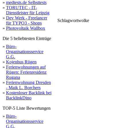
»
medtests.de Selbsttests
»
TORUTEC - IT-
Dienstleister für Leipzig
»
Dev Werk - Freelancer
Schlagwortwolke
für TYPO3 - Shops
visualisie
neuen
team
jahren
foto
baukörper
adresse
liefer
erstellen
fotorealistische
animationen
produkt
möglich
immobilien
produktvisualisieurng
umgebung
fo
technischen
bild
animation
forest
classic
»
Photovoltaik Wallbox
rundflug
produkt
immobi
erfahrung
lage
wood
referen
Die 5 beliebtesten Einträge
»
Büro-
Organisationsservice
G.G.
»
Kojenhus Rügen
»
Ferienwohnungen auf
Rügen: Ferienresidenz
Rugana
»
Ferienwohnung Dresden
- Maik L. Borchers
»
Kostenloser Backlink bei
BacklinkDino
TOP-5 Liste Bewertungen
»
Büro-
Organisationsservice
G.G.