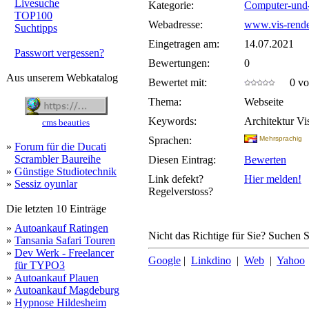
Livesuche
Kategorie:
Computer-und-
TOP100
Webadresse:
www.vis-rende
Suchtipps
Eingetragen am:
14.07.2021
Passwort vergessen?
Bewertungen:
0
Aus unserem Webkatalog
Bewertet mit:
0 von
Thema:
Webseite
Keywords:
Architektur Vi
cms beauties
Sprachen:
Mehrsprachig
»
Forum für die Ducati
Scrambler Baureihe
Diesen Eintrag:
Bewerten
»
Günstige Studiotechnik
Link defekt?
Hier melden!
»
Sessiz oyunlar
Regelverstoss?
Die letzten 10 Einträge
»
Autoankauf Ratingen
Nicht das Richtige für Sie? Suchen Si
»
Tansania Safari Touren
»
Dev Werk - Freelancer
Google
|
Linkdino
|
Web
|
Yahoo
für TYPO3
»
Autoankauf Plauen
»
Autoankauf Magdeburg
»
Hypnose Hildesheim