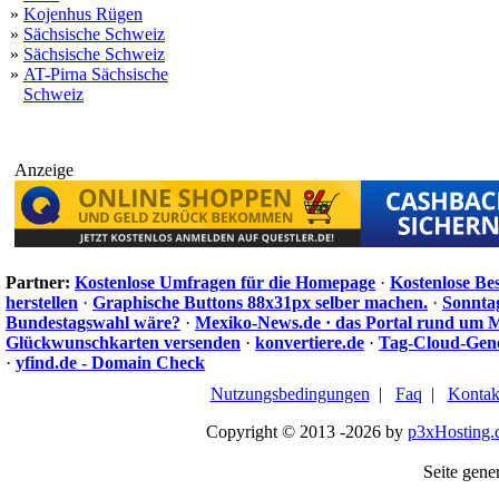
»
Kojenhus Rügen
»
Sächsische Schweiz
»
Sächsische Schweiz
»
AT-Pirna Sächsische
Schweiz
Anzeige
Partner:
Kostenlose Umfragen für die Homepage
·
Kostenlose Be
herstellen
·
Graphische Buttons 88x31px selber machen.
·
Sonnta
Bundestagswahl wäre?
·
Mexiko-News.de · das Portal rund um 
Glückwunschkarten versenden
·
konvertiere.de
·
Tag-Cloud-Gen
·
yfind.de - Domain Check
Nutzungsbedingungen
|
Faq
|
Kontak
Copyright © 2013 -2026 by
p3xHosting.
Seite gener