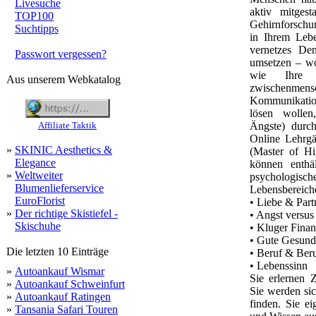
Livesuche
aktiv mitgest
TOP100
Gehirnforschu
Suchtipps
in Ihrem Lebe
vernetzes De
Passwort vergessen?
umsetzen – wo
wie Ihre 
Aus unserem Webkatalog
zwischenme
Kommunikation
lösen wollen
Affiliate Taktik
Ängste) durc
Online Lehrgä
»
SKINIC Aesthetics &
(Master of Hi
Elegance
können enthä
»
Weltweiter
psychologisc
Blumenlieferservice
Lebensbereich
EuroFlorist
• Liebe & Part
»
Der richtige Skistiefel -
• Angst versus
Skischuhe
• Kluger Finan
• Gute Gesund
Die letzten 10 Einträge
• Beruf & Ber
• Lebenssinn
»
Autoankauf Wismar
Sie erlernen
»
Autoankauf Schweinfurt
Sie werden sic
»
Autoankauf Ratingen
finden. Sie e
»
Tansania Safari Touren