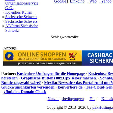
Google
|
Linkdino
|
Web
|
Yahoo
Organisationsservice
G.G.
»
Kojenhus Rügen
»
Sächsische Schweiz
»
Sächsische Schweiz
»
AT-Pirna Sächsische
Schweiz
sterne
Schlagwortwolke
kl
personal
danke
beitrag
ti
blog
modernen
dor
m
kurse
marketi
website
denken
zeit
richtig
leseze
erlernen
quantenphysik
seite
trash
lassen
wollen
finden
rolle
spam
lass
oktober
claudia
menschliche
entwickeln
home
hedonist
about
umweltaktivist
mentalcoach
suche
macht
kreativ
wissen
differenzierung
zukunft
konsistenz
lebenskunst
alleinstellung
pa
team
algorithmen
positionierung
professionelle
news
rekordzeit
Anzeige
Partner:
Kostenlose Umfragen für die Homepage
·
Kostenlose Be
herstellen
·
Graphische Buttons 88x31px selber machen.
·
Sonnta
Bundestagswahl wäre?
·
Mexiko-News.de · das Portal rund um 
Glückwunschkarten versenden
·
konvertiere.de
·
Tag-Cloud-Gen
·
yfind.de - Domain Check
Nutzungsbedingungen
|
Faq
|
Kontak
Copyright © 2013 -2026 by
p3xHosting.