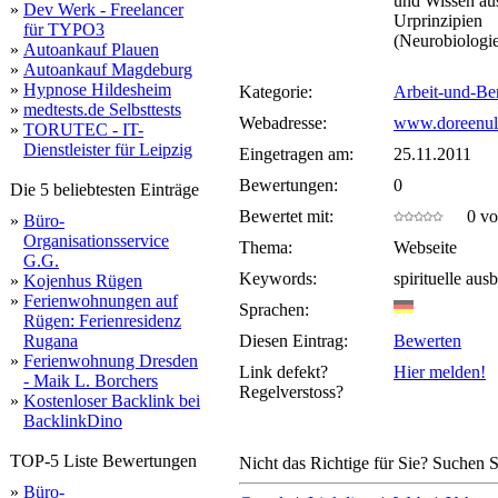
und Wissen aus
»
Dev Werk - Freelancer
Urprinzipien
für TYPO3
(Neurobiologie
»
Autoankauf Plauen
»
Autoankauf Magdeburg
»
Hypnose Hildesheim
Kategorie:
Arbeit-und-Be
»
medtests.de Selbsttests
Webadresse:
www.doreenul
»
TORUTEC - IT-
Dienstleister für Leipzig
Eingetragen am:
25.11.2011
Bewertungen:
0
Die 5 beliebtesten Einträge
Bewertet mit:
0 von
»
Büro-
Organisationsservice
Thema:
Webseite
G.G.
Keywords:
spirituelle aus
»
Kojenhus Rügen
»
Ferienwohnungen auf
Sprachen:
Rügen: Ferienresidenz
Rugana
Diesen Eintrag:
Bewerten
»
Ferienwohnung Dresden
Link defekt?
Hier melden!
- Maik L. Borchers
Regelverstoss?
»
Kostenloser Backlink bei
BacklinkDino
TOP-5 Liste Bewertungen
Nicht das Richtige für Sie? Suchen Si
»
Büro-