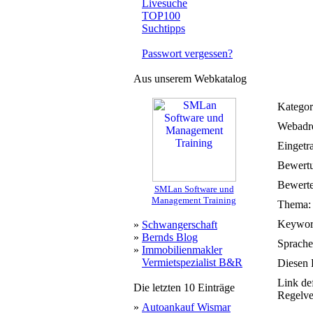
Livesuche
TOP100
Suchtipps
Passwort vergessen?
Aus unserem Webkatalog
Kategor
Webadre
Eingetr
Bewert
Bewerte
SMLan Software und
Management Training
Thema:
Keywor
»
Schwangerschaft
»
Bernds Blog
Sprache
»
Immobilienmakler
Vermietspezialist B&R
Diesen 
Link de
Die letzten 10 Einträge
Regelve
»
Autoankauf Wismar