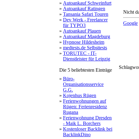
»
Autoankauf Schweinfurt
»
Autoankauf Ratingen
Nicht da
»
Tansania Safari Touren
»
Dev Werk - Freelancer
Google
für TYPO3
»
Autoankauf Plauen
»
Autoankauf Magdeburg
»
Hypnose Hildesheim
»
medtests.de Selbsttests
»
TORUTEC - IT-
Dienstleister für Leipzig
Schlagwo
Die 5 beliebtesten Einträge
info
mieten
mit
nationa
ü
au
g
rund
»
Büro-
Organisationsservice
G.G.
»
Kojenhus Rügen
»
Ferienwohnungen auf
Rügen: Ferienresidenz
Rugana
»
Ferienwohnung Dresden
- Maik L. Borchers
»
Kostenloser Backlink bei
BacklinkDino