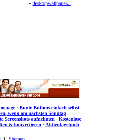
»
desktopwallpaper...
omepage
·
Bunte Buttons einfach selbst
len, wenn am nächsten Sonntag
te Screenshots aufnehmen
·
Kostenlose
iften & konvertieren
·
Aktientagebuch
n
|
Sitemap