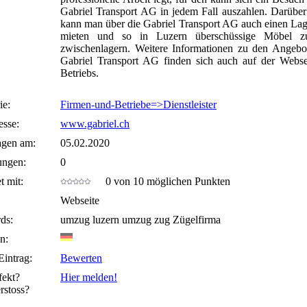
Gabriel Transport AG in jedem Fall auszahlen. Darüber
kann man über die Gabriel Transport AG auch einen La
mieten und so in Luzern überschüssige Möbel zu
zwischenlagern. Weitere Informationen zu den Angebo
Gabriel Transport AG finden sich auch auf der Webse
Betriebs.
ie:
Firmen-und-Betriebe=>Dienstleister
sse:
www.gabriel.ch
agen am:
05.02.2020
ungen:
0
t mit:
0 von 10 möglichen Punkten
Webseite
ds:
umzug luzern umzug zug Zügelfirma
n:
Eintrag:
Bewerten
fekt?
Hier melden!
rstoss?