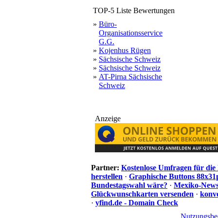
TOP-5 Liste Bewertungen
»
Büro-
Organisationsservice
G.G.
»
Kojenhus Rügen
»
Sächsische Schweiz
»
Sächsische Schweiz
»
AT-Pirna Sächsische
Schweiz
Anzeige
Partner:
Kostenlose Umfragen für di
herstellen
·
Graphische Buttons 88x31
Bundestagswahl wäre?
·
Mexiko-News.
Glückwunschkarten versenden
·
konve
·
yfind.de - Domain Check
Nutzungsbe