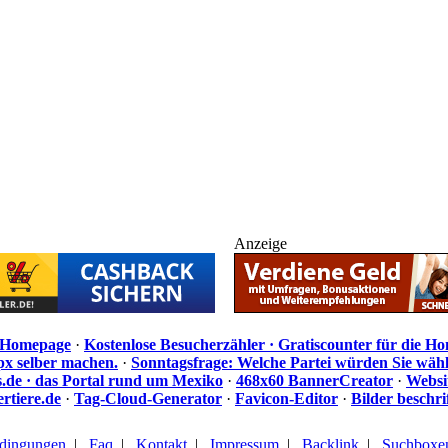
Anzeige
e Homepage
·
Kostenlose Besucherzähler · Gratiscounter für die H
px selber machen.
·
Sonntagsfrage: Welche Partei würden Sie wäh
de · das Portal rund um Mexiko
·
468x60 BannerCreator
·
Websi
rtiere.de
·
Tag-Cloud-Generator
·
Favicon-Editor
·
Bilder beschr
dingungen
|
Faq
|
Kontakt
|
Impressum
|
Backlink
|
Suchboxe