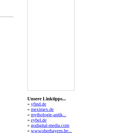
ern
llen
verpackung
ent
vatumzüge
enötigen
usland
alle
Unsere Linktipps...
»
yfind.de
»
meximex.de
»
mythologie-antik...
»
eybel.de
»
godigital-media.com
»
wwwoberbayern.be...