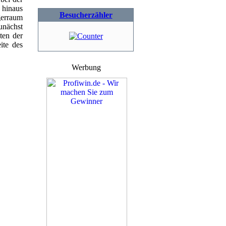
 hinaus
Besucherzähler
gerraum
nächst
ten der
ite des
Werbung