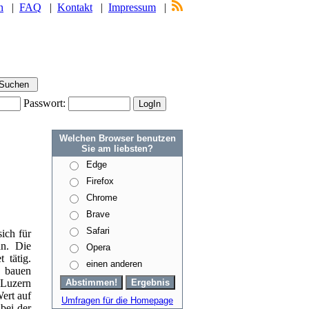
n
|
FAQ
|
Kontakt
|
Impressum
|
Passwort:
Welchen Browser benutzen
Sie am liebsten?
Edge
Firefox
Chrome
Brave
Safari
ich für
n. Die
Opera
 tätig.
einen anderen
g bauen
 Luzern
ert auf
Umfragen für die Homepage
 bei der