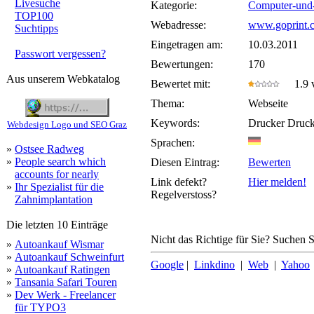
Livesuche
Kategorie:
Computer-und
TOP100
Webadresse:
www.goprint.c
Suchtipps
Eingetragen am:
10.03.2011
Passwort vergessen?
Bewertungen:
170
Aus unserem Webkatalog
Bewertet mit:
1.9 v
Thema:
Webseite
Keywords:
Drucker Druck
Webdesign Logo und SEO Graz
Sprachen:
»
Ostsee Radweg
»
People search which
Diesen Eintrag:
Bewerten
accounts for nearly
Link defekt?
Hier melden!
»
Ihr Spezialist für die
Regelverstoss?
Zahnimplantation
Die letzten 10 Einträge
Nicht das Richtige für Sie? Suchen Si
»
Autoankauf Wismar
»
Autoankauf Schweinfurt
Google
|
Linkdino
|
Web
|
Yahoo
»
Autoankauf Ratingen
»
Tansania Safari Touren
»
Dev Werk - Freelancer
für TYPO3