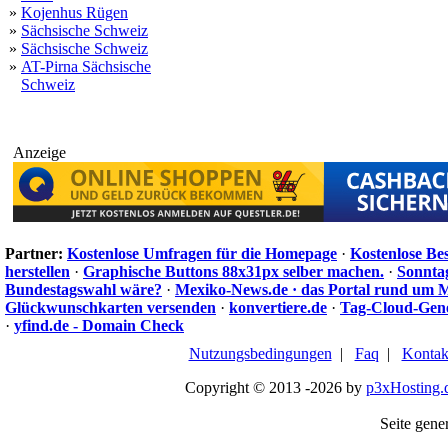
»
Kojenhus Rügen
»
Sächsische Schweiz
»
Sächsische Schweiz
»
AT-Pirna Sächsische
Schweiz
Anzeige
Partner:
Kostenlose Umfragen für die Homepage
·
Kostenlose Be
herstellen
·
Graphische Buttons 88x31px selber machen.
·
Sonnta
Bundestagswahl wäre?
·
Mexiko-News.de · das Portal rund um 
Glückwunschkarten versenden
·
konvertiere.de
·
Tag-Cloud-Gen
·
yfind.de - Domain Check
Nutzungsbedingungen
|
Faq
|
Kontak
Copyright © 2013 -2026 by
p3xHosting.
Seite gener