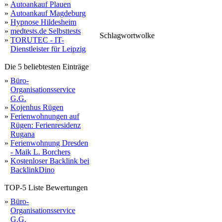
»
Autoankauf Plauen
»
Autoankauf Magdeburg
»
Hypnose Hildesheim
»
medtests.de Selbsttests
Schlagwortwolke
yazıcı
adet
muadil
i
serisi
to
»
TORUTEC - IT-
süblim
par
b
285a
70ml
dahili
uy
10x15cm
mürekkebi
renk
unuttum
yellow
efekt
t7741
270gr
wifi
yeni
2020w
tarayici
bitmeyen
şifremi
nadu
100
kart
15x
germany
satış
fonksiyonel
kağıt
lazer
druckerpatronen
l3150
kartuşlar
masa
yarı
bayimiz
lexmar
duble
gof
10x15
made
gözü
sticker
malzemeleri
pres
fırsat
pamuklu
bt5000
kolors
280
2
giriş
mono
kaliteli
makineleri
120gr
sitesi
hakları
tuval
256bit
tablo
mürekkepleri
plus
polyester
tshirt
doku
kartuşu
kolay
note
13x18
tükendi
d111l
140
Dienstleister für Leipzig
2070fw
online
sublim
y
koyu
tankli
premium
standart
mavi
Die 5 beliebtesten Einträge
»
Büro-
Organisationsservice
G.G.
»
Kojenhus Rügen
»
Ferienwohnungen auf
Rügen: Ferienresidenz
Rugana
»
Ferienwohnung Dresden
- Maik L. Borchers
»
Kostenloser Backlink bei
BacklinkDino
TOP-5 Liste Bewertungen
»
Büro-
Organisationsservice
G.G.