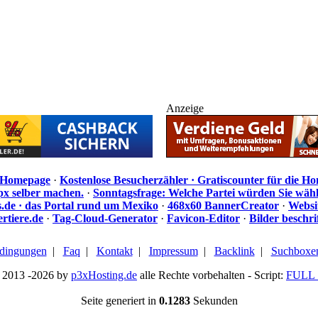
Anzeige
e Homepage
·
Kostenlose Besucherzähler · Gratiscounter für die H
px selber machen.
·
Sonntagsfrage: Welche Partei würden Sie wäh
de · das Portal rund um Mexiko
·
468x60 BannerCreator
·
Websi
rtiere.de
·
Tag-Cloud-Generator
·
Favicon-Editor
·
Bilder beschr
dingungen
|
Faq
|
Kontakt
|
Impressum
|
Backlink
|
Suchboxe
 2013 -2026 by
p3xHosting.de
alle Rechte vorbehalten - Script:
FULL 
Seite generiert in
0.1283
Sekunden