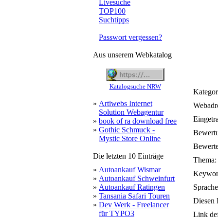
Livesuche
TOP100
Suchtipps
Passwort vergessen?
Aus unserem Webkatalog
Katalogsuche NRW
Kategor
»
Artiwebs Internet
Webadre
Solution Webagentur
Eingetr
»
book of ra download free
»
Gothic Schmuck -
Bewert
Mystic Store Online
Bewerte
Die letzten 10 Einträge
Thema:
»
Autoankauf Wismar
Keywor
»
Autoankauf Schweinfurt
»
Autoankauf Ratingen
Sprache
»
Tansania Safari Touren
Diesen 
»
Dev Werk - Freelancer
für TYPO3
Link de