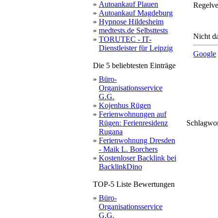
»
Autoankauf Plauen
Regelve
»
Autoankauf Magdeburg
»
Hypnose Hildesheim
»
medtests.de Selbsttests
Nicht da
»
TORUTEC - IT-
Dienstleister für Leipzig
Google
Die 5 beliebtesten Einträge
»
Büro-
Organisationsservice
G.G.
»
Kojenhus Rügen
»
Ferienwohnungen auf
tr
Rügen: Ferienresidenz
Schlagwo
kauf
haus
inf
Rugana
adobe
al002
einfamilienhau
wi
bieterverfahr
finden
erfahren
vermiete
übern
um
o
einzugs
imm
rs000291
rs000289
muster
k
al0024
datensch
esch
»
Ferienwohnung Dresden
- Maik L. Borchers
»
Kostenloser Backlink bei
BacklinkDino
TOP-5 Liste Bewertungen
»
Büro-
Organisationsservice
G.G.