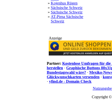
»
Kojenhus Rügen
»
Sächsische Schweiz
»
Sächsische Schweiz
»
AT-Pirna Sächsische
Schweiz
Anzeige
Partner:
Kostenlose Umfragen für di
herstellen
·
Graphische Buttons 88x31
Bundestagswahl wäre?
·
Mexiko-News.
Glückwunschkarten versenden
·
konve
·
yfind.de - Domain Check
Nutzungsbe
Copyright ©