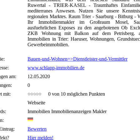
Ruwertal - TRIER-KASEL - Traumhaftes Einfamilie
mediterranes Anwesen. Nutzen Sie unsere Kenntnis
regionalen Marktes. Raum Trier - Saarburg - Bitburg - Wi
Ihr Immobilienmakler im Großraum Mosel, Sa
ausfuehrlichen Exposes zu den angebotenen Ob Excl
ZKB Wohnung mit Balkon auf dem Petrisberg. ak
Immobilien in Trier: Haeuser, Wohnungen, Grundstue
Gewerbeimmobilien.
ie:
Bauen-und-Wohnen=>Dienstleister-und-Vermittler
sse:
www.schlapp-immobilien.de
agen am:
12.05.2020
ungen:
0
t mit:
0 von 10 möglichen Punkten
Webseite
ds:
Immobilien Immobilienanzeigen Makler
n:
Eintrag:
Bewerten
fekt?
Hier melden!