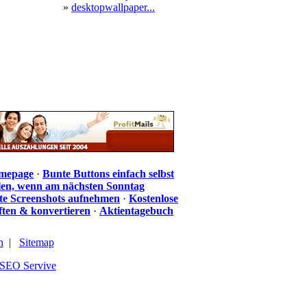
»
desktopwallpaper...
omepage
·
Bunte Buttons einfach selbst
len, wenn am nächsten Sonntag
te Screenshots aufnehmen
·
Kostenlose
iften & konvertieren
·
Aktientagebuch
n
|
Sitemap
SEO Servive