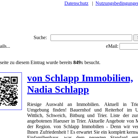
Datenschutz
|
Nutzungsbedingunge
Suche:
ils...
eMail:
seite zu diesem Eintrag wurde bereits
849
x besucht.
von Schlapp Immobilien,
Nadia Schlapp
Riesige Auswahl an Immobilien. Aktuell in Tri
Umgebung finden! Bauernhof und Reiterhof im U
Wittlich, Schweich, Bitburg und Trier. Liste der zu
angebotenen Haeuser in Trier. Aktuelle Angebote von 
der Region. von Schlapp Immobilien - Denn wir ver
Ihnen Zufriedenheit ! Es erwartet Sie ein komplett kerns
Einfamilienhaus, was dem neuesten Standard entsp