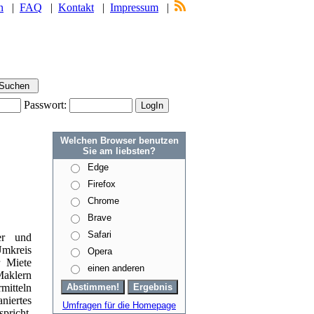
n
|
FAQ
|
Kontakt
|
Impressum
|
Passwort:
Welchen Browser benutzen
Sie am liebsten?
Edge
Firefox
Chrome
Brave
Safari
er und
mkreis
Opera
r Miete
einen anderen
Maklern
mitteln
aniertes
Umfragen für die Homepage
richt.