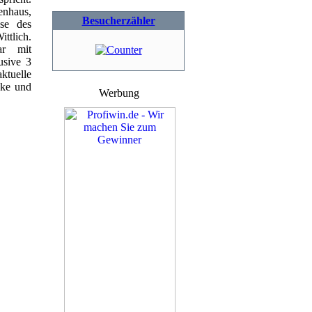
nhaus,
Besucherzähler
se des
ttlich.
ar mit
usive 3
tuelle
cke und
Werbung