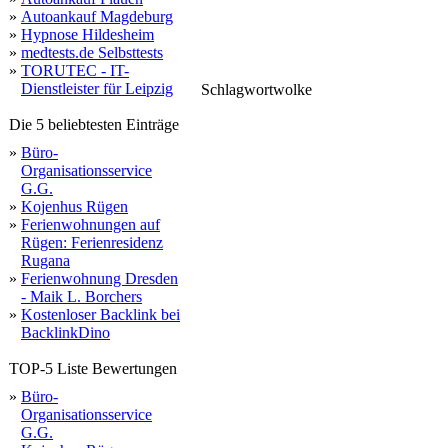
»
Autoankauf Magdeburg
»
Hypnose Hildesheim
»
medtests.de Selbsttests
»
TORUTEC - IT-
Dienstleister für Leipzig
Schlagwortwolke
gewicht
ifat
kontakt
münchen
maximales
bohrgeräteführer
pfaff
mail
zwei
bescheinigung
liter
er
minute
bohranlagen
verlegen
tractotechnik
lä
zugkraft
bohrsuspe
midi
meg
mindestbiegeradius
frischwasser
zentrifuge
2015
startseite
maxi
umweltschonende
liegen
grabenlose
eingesetzt
film
info
eins
pr
drehmoment
beermann
mini
datenschutz
große
schubkräf
bild
Die 5 beliebtesten Einträge
»
Büro-
Organisationsservice
G.G.
»
Kojenhus Rügen
»
Ferienwohnungen auf
Rügen: Ferienresidenz
Rugana
»
Ferienwohnung Dresden
- Maik L. Borchers
»
Kostenloser Backlink bei
BacklinkDino
TOP-5 Liste Bewertungen
»
Büro-
Organisationsservice
G.G.