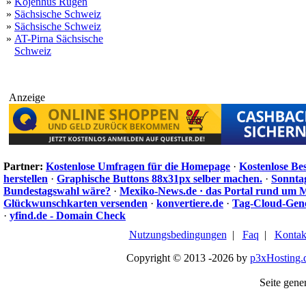
»
Kojenhus Rügen
»
Sächsische Schweiz
»
Sächsische Schweiz
»
AT-Pirna Sächsische
Schweiz
Anzeige
Partner:
Kostenlose Umfragen für die Homepage
·
Kostenlose Be
herstellen
·
Graphische Buttons 88x31px selber machen.
·
Sonnta
Bundestagswahl wäre?
·
Mexiko-News.de · das Portal rund um 
Glückwunschkarten versenden
·
konvertiere.de
·
Tag-Cloud-Gen
·
yfind.de - Domain Check
Nutzungsbedingungen
|
Faq
|
Kontak
Copyright © 2013 -2026 by
p3xHosting.
Seite gener