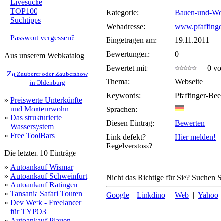
Livesuche
TOP100
Kategorie:
Bauen-und-Wo
Suchtipps
Webadresse:
www.pfaffing
Passwort vergessen?
Eingetragen am:
19.11.2011
Bewertungen:
0
Aus unserem Webkatalog
Bewertet mit:
0 von
Zauberer oder Zaubershow
Thema:
Webseite
in Oldenburg
Keywords:
Pfaffinger-Be
»
Preiswerte Unterkünfte
und Monteurwohn
Sprachen:
»
Das strukturierte
Diesen Eintrag:
Bewerten
Wassersystem
»
Free ToolBars
Link defekt?
Hier melden!
Regelverstoss?
Die letzten 10 Einträge
»
Autoankauf Wismar
»
Autoankauf Schweinfurt
Nicht das Richtige für Sie? Suchen Si
»
Autoankauf Ratingen
»
Tansania Safari Touren
Google
|
Linkdino
|
Web
|
Yahoo
»
Dev Werk - Freelancer
für TYPO3
»
Autoankauf Plauen