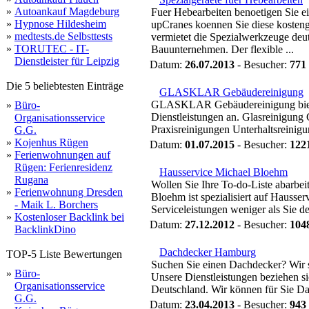
»
Autoankauf Magdeburg
Fuer Hebearbeiten benoetigen Sie e
»
Hypnose Hildesheim
upCranes koennen Sie diese kostengu
»
medtests.de Selbsttests
vermietet die Spezialwerkzeuge de
»
TORUTEC - IT-
Bauunternehmen. Der flexible ...
Dienstleister für Leipzig
Datum:
26.07.2013
- Besucher:
771
Die 5 beliebtesten Einträge
GLASKLAR Gebäudereinigung
GLASKLAR Gebäudereinigung bietet
»
Büro-
Dienstleistungen an. Glasreinigun
Organisationsservice
Praxisreinigungen Unterhaltsreinig
G.G.
»
Kojenhus Rügen
Datum:
01.07.2015
- Besucher:
122
»
Ferienwohnungen auf
Rügen: Ferienresidenz
Hausservice Michael Bloehm
Rugana
Wollen Sie Ihre To-do-Liste abarbei
»
Ferienwohnung Dresden
Bloehm ist spezialisiert auf Hausse
- Maik L. Borchers
Serviceleistungen weniger als Sie de
»
Kostenloser Backlink bei
Datum:
27.12.2012
- Besucher:
104
BacklinkDino
Dachdecker Hamburg
TOP-5 Liste Bewertungen
Suchen Sie einen Dachdecker? Wir 
»
Büro-
Unsere Dienstleistungen beziehen s
Organisationsservice
Deutschland. Wir können für Sie Da
G.G.
Datum:
23.04.2013
- Besucher:
943