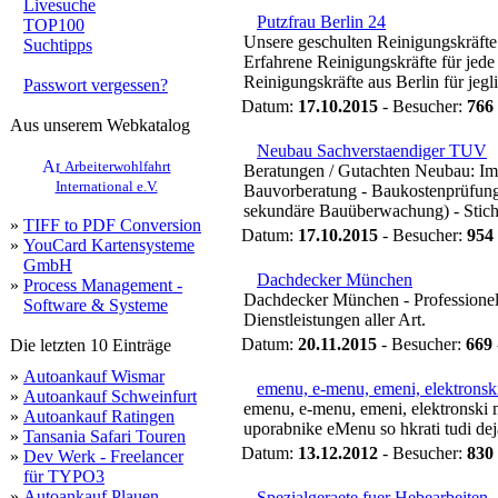
Livesuche
Putzfrau Berlin 24
TOP100
Unsere geschulten Reinigungskräfte s
Suchtipps
Erfahrene Reinigungskräfte für jede
Reinigungskräfte aus Berlin für jeg
Passwort vergessen?
Datum:
17.10.2015
- Besucher:
766
Aus unserem Webkatalog
Neubau Sachverstaendiger TUV
Arbeiterwohlfahrt
Beratungen / Gutachten Neubau: Im 
International e.V.
Bauvorberatung - Baukostenprüfung 
sekundäre Bauüberwachung) - Stichpu
»
TIFF to PDF Conversion
Datum:
17.10.2015
- Besucher:
954
»
YouCard Kartensysteme
GmbH
Dachdecker München
»
Process Management -
Dachdecker München - Professionel
Software & Systeme
Dienstleistungen aller Art.
Datum:
20.11.2015
- Besucher:
669
Die letzten 10 Einträge
»
Autoankauf Wismar
emenu, e-menu, emeni, elektronsk
»
Autoankauf Schweinfurt
emenu, e-menu, emeni, elektronski me
»
Autoankauf Ratingen
uporabnike eMenu so hkrati tudi deja
»
Tansania Safari Touren
Datum:
13.12.2012
- Besucher:
830
»
Dev Werk - Freelancer
für TYPO3
»
Autoankauf Plauen
Spezialgeraete fuer Hebearbeiten