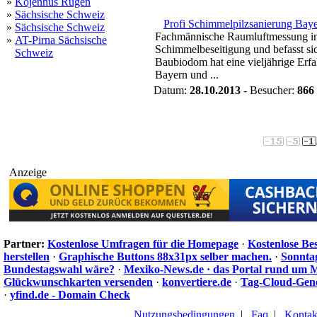
»
Kojenhus Rügen
»
Sächsische Schweiz
Profi Schimmelpilzsanierung Bay
»
Sächsische Schweiz
Fachmännische Raumluftmessung in 
»
AT-Pirna Sächsische
Schimmelbeseitigung und befasst si
Schweiz
Baubiodom hat eine vieljährige Erf
Bayern und ...
Datum:
28.10.2013
- Besucher:
866
Anzeige
Partner:
Kostenlose Umfragen für die Homepage
·
Kostenlose Be
herstellen
·
Graphische Buttons 88x31px selber machen.
·
Sonnta
Bundestagswahl wäre?
·
Mexiko-News.de · das Portal rund um 
Glückwunschkarten versenden
·
konvertiere.de
·
Tag-Cloud-Gen
·
yfind.de - Domain Check
Nutzungsbedingungen
|
Faq
|
Kontak